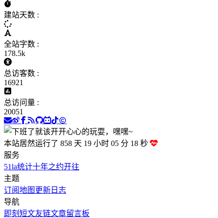
建站天数 :
全站字数 :
178.5k
总访客数 :
16921
总访问量 :
20051
本站居然运行了 858 天
19 小时 05 分 19 秒
服务
51la统计
十年之约
开往
主题
订阅
地图
更新日志
导航
即刻短文
友链文章
留言板