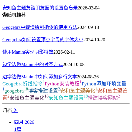
安知鱼主题友链朋友圈的设置备忘录
2026-03-04
随机推荐
Geogebra中缓慢绘制指令的使用方法
2024-09-13
Geogrebra如何设置顶点字母的字体大小
2024-10-20
使用Manim实现阴影特效
2026-02-11
边学边做Manim中的对齐方式
2024-10-08
边学边做Manim中如何添加多行文本
2024-08-26
1
1
Geogebra折线指令
Python安装教程
Python添加环境变量
1
18
2
1
geogebra
博客搭建设置
安和鱼主题美化
安和鱼主题设
2
18
18
2
置
安知鱼主题美化
安知鱼主题设置
搭建博客网站
归档
四月 2026
1
篇