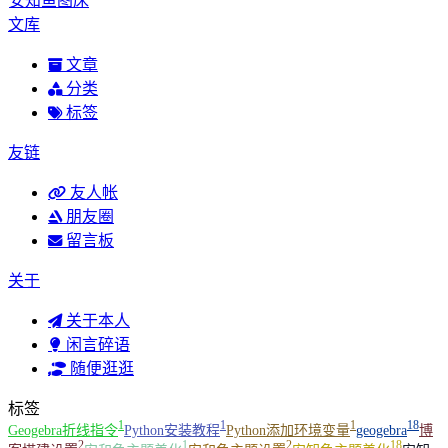
安知鱼图床
文库
文章
分类
标签
友链
友人帐
朋友圈
留言板
关于
关于本人
闲言碎语
随便逛逛
标签
1
1
1
18
Geogebra折线指令
Python安装教程
Python添加环境变量
geogebra
博
2
1
2
18