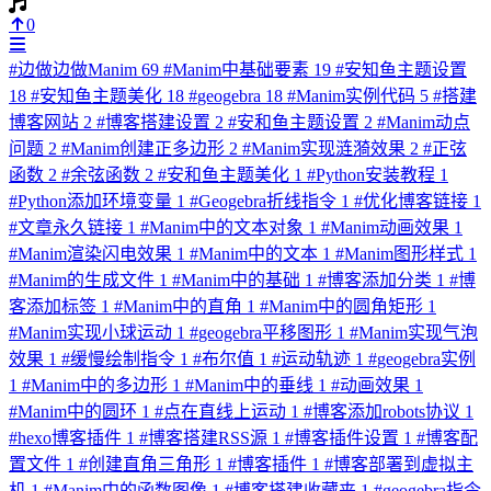
0
#
边做边做Manim
69
#
Manim中基础要素
19
#
安知鱼主题设置
18
#
安知鱼主题美化
18
#
geogebra
18
#
Manim实例代码
5
#
搭建
博客网站
2
#
博客搭建设置
2
#
安和鱼主题设置
2
#
Manim动点
问题
2
#
Manim创建正多边形
2
#
Manim实现涟漪效果
2
#
正弦
函数
2
#
余弦函数
2
#
安和鱼主题美化
1
#
Python安装教程
1
#
Python添加环境变量
1
#
Geogebra折线指令
1
#
优化博客链接
1
#
文章永久链接
1
#
Manim中的文本对象
1
#
Manim动画效果
1
#
Manim渲染闪电效果
1
#
Manim中的文本
1
#
Manim图形样式
1
#
Manim的生成文件
1
#
Manim中的基础
1
#
博客添加分类
1
#
博
客添加标签
1
#
Manim中的直角
1
#
Manim中的圆角矩形
1
#
Manim实现小球运动
1
#
geogebra平移图形
1
#
Manim实现气泡
效果
1
#
缓慢绘制指令
1
#
布尔值
1
#
运动轨迹
1
#
geogebra实例
1
#
Manim中的多边形
1
#
Manim中的垂线
1
#
动画效果
1
#
Manim中的圆环
1
#
点在直线上运动
1
#
博客添加robots协议
1
#
hexo博客插件
1
#
博客搭建RSS源
1
#
博客插件设置
1
#
博客配
置文件
1
#
创建直角三角形
1
#
博客插件
1
#
博客部署到虚拟主
机
1
#
Manim中的函数图像
1
#
博客搭建收藏夹
1
#
geogebra指令