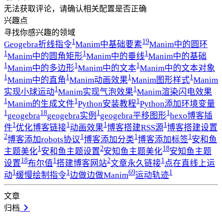
无法获取评论，请确认相关配置是否正确
兴趣点
寻找你感兴趣的领域
1
19
Geogebra折线指令
Manim中基础要素
Manim中的圆环
1
1
1
Manim中的圆角矩形
Manim中的垂线
Manim中的基础
1
1
1
Manim中的多边形
Manim中的文本
Manim中的文本对象
1
1
1
1
Manim中的直角
Manim动画效果
Manim图形样式
Manim
1
1
实现小球运动
Manim实现气泡效果
Manim渲染闪电效果
1
1
1
Manim的生成文件
Python安装教程
Python添加环境变量
1
18
1
1
geogebra
geogebra实例
geogebra平移图形
hexo博客插
1
1
1
1
件
优化博客链接
动画效果
博客搭建RSS源
博客搭建设置
2
1
1
1
博客添加robots协议
博客添加分类
博客添加标签
安和鱼
1
2
18
主题美化
安和鱼主题设置
安知鱼主题美化
安知鱼主题
18
1
2
1
设置
布尔值
搭建博客网站
文章永久链接
点在直线上运
1
1
69
1
动
缓慢绘制指令
边做边做Manim
运动轨迹
文章
归档