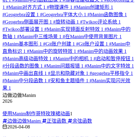
1
#
Manim对齐方式
1
#
物理课件
1
#
Manim创建矩形
1
#
Geogrebra设置
1
#
Geogrebra字体大小
1
#
Manim函数图像
1
#
Geogebra侧面展开图
1
#
旋转动画
1
#
Twikoo评论系统
1
#
Twikoo部署设置
1
#
Manim实现镜面反射特效
1
#
Manim中的
数轴
1
#
Manim中三维场景
1
#
在Manim中使用背景图片
1
#
Manim基本图形
1
#
Git账户创建
1
#
Git账户设置
1
#
Manim中
直角标识
1
#
Manim中的旋转特效
1
#
Manim中的动画效果
1
#
Manim高级动画特效
1
#
Manim中的相机
1
#
启动和暂停按钮
1
#
分段函数的图像
1
#
Manim问题报错
1
#
Manim中的文字特效
1
#
Manim中画出直线
1
#
显示和隐藏对象
1
#
geogebra平移指令
1
#
Manim中分段函数
1
#
安和鱼主题插件
1
#
Manim实现闪光效
果
1
边做边做Manim
2026
使用Manim制作哥特玫瑰裙动画
1
边做边做Manim
正弦函数
余弦函数
2026-04-08