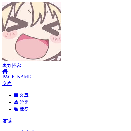
老刘博客
PAGE_NAME
文库
文章
分类
标签
友链