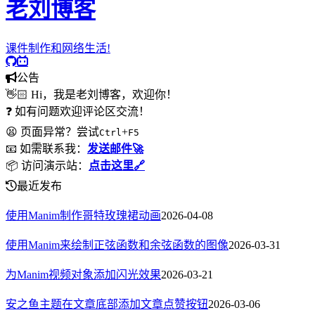
老刘博客
课件制作和网络生活!
公告
👋🏻 Hi，我是老刘博客，欢迎你！
❓ 如有问题欢迎评论区交流！
😫 页面异常？尝试
+
Ctrl
F5
📧 如需联系我：
发送邮件🚀
📦 访问演示站：
点击这里🔗
最近发布
使用Manim制作哥特玫瑰裙动画
2026-04-08
使用Manim来绘制正弦函数和余弦函数的图像
2026-03-31
为Manim视频对象添加闪光效果
2026-03-21
安之鱼主题在文章底部添加文章点赞按钮
2026-03-06