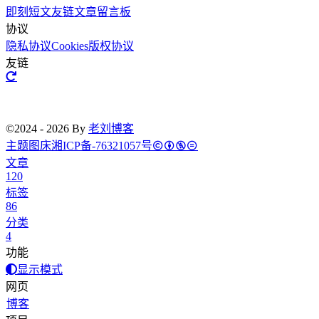
即刻短文
友链文章
留言板
协议
隐私协议
Cookies
版权协议
友链
©2024 - 2026 By
老刘博客
主题
图床
湘ICP备-76321057号
文章
120
标签
86
分类
4
功能
显示模式
网页
博客