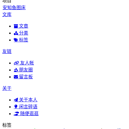
项目
安知鱼图床
文库
文章
分类
标签
友链
友人帐
朋友圈
留言板
关于
关于本人
闲言碎语
随便逛逛
标签