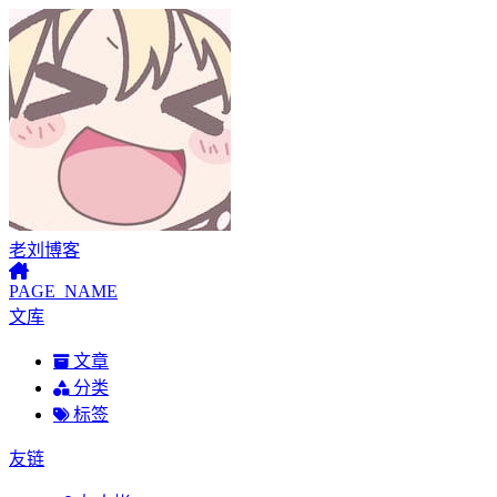
老刘博客
PAGE_NAME
文库
文章
分类
标签
友链