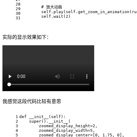
28
        # 放大动画
29
        self.play(self.get_zoom_in_animation(ru
30
        self.wait(2)
31
实际的显示效果如下：
我感觉这段代码比较有意思
1
def __init__(self):
2
    super().__init__(
3
        zoomed_display_height=2,
4
        zoomed_display_width=5,
5
        zoomed_display_center=[0, 1.75, 0],