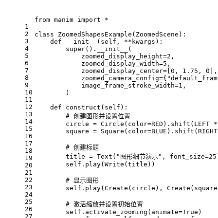
from manim import *
1
2
class ZoomedShapesExample(ZoomedScene):
3
    def __init__(self, **kwargs):
4
        super().__init__(
5
            zoomed_display_height=2,
6
            zoomed_display_width=5,
7
            zoomed_display_center=[0, 1.75, 0],
8
            zoomed_camera_config={"default_fram
9
            image_frame_stroke_width=1,
10
        )
11
12
    def construct(self):
13
        # 创建图形并设置位置
14
        circle = Circle(color=RED).shift(LEFT *
15
        square = Square(color=BLUE).shift(RIGHT
16
17
        # 创建标题
18
        title = Text("图形细节演示", font_size=25)
19
        self.play(Write(title))
20
21
22
        # 显示图形
23
        self.play(Create(circle), Create(square
24
25
        # 激活缩放并设置初始位置
26
        self.activate_zooming(animate=True)
27