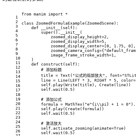
from manim import *
1
2
class ZoomedFormulaExample(ZoomedScene):
3
    def __init__(self):
4
        super().__init__(
5
            zoomed_display_height=2,
6
            zoomed_display_width=5,
7
            zoomed_display_center=[0, 1.75, 0],
8
            zoomed_camera_config={"default_fram
9
            image_frame_stroke_width=1,
10
    )
11
    def construct(self):
12
        # 添加标题
13
        title = Text("公式的局部放大", font="STLiti
14
        line = Line(LEFT * 3, RIGHT * 5, color=
15
        self.play(Write(title), Create(line))
16
        self.wait(0.5)
17
18
19
        # 添加公式
20
        formula = MathTex("e^{i\\pi} + 1 = 0").
21
        self.play(Create(formula))
22
        self.wait(0.5)
23
24
        # 激活放大
25
        self.activate_zooming(animate=True)
26
        self.wait(0.5)
27