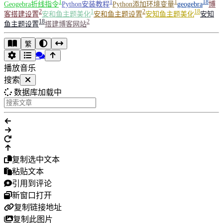
1
1
1
18
Geogebra折线指令
Python安装教程
Python添加环境变量
geogebra
博
2
1
2
18
客搭建设置
安和鱼主题美化
安和鱼主题设置
安知鱼主题美化
安知
18
2
鱼主题设置
搭建博客网站
繁
播放音乐
搜索
数据库加载中
复制选中文本
粘贴文本
引用到评论
新窗口打开
复制链接地址
复制此图片