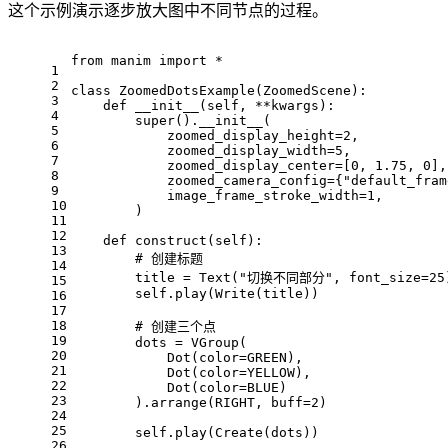
这个示例演示逐步放大图中不同节点的过程。
from manim import *
1
2
class ZoomedDotsExample(ZoomedScene):
3
    def __init__(self, **kwargs):
4
        super().__init__(
5
            zoomed_display_height=2,
6
            zoomed_display_width=5,
7
            zoomed_display_center=[0, 1.75, 0],
8
            zoomed_camera_config={"default_fram
9
            image_frame_stroke_width=1,
10
        )
11
12
    def construct(self):
13
        # 创建标题
14
        title = Text("切换不同部分", font_size=25)
15
        self.play(Write(title))
16
17
18
        # 创建三个点
19
        dots = VGroup(
20
            Dot(color=GREEN),
21
            Dot(color=YELLOW),
22
            Dot(color=BLUE)
23
        ).arrange(RIGHT, buff=2)
24
25
        self.play(Create(dots))
26