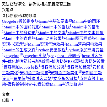
无法获取评论，请确认相关配置是否正确
兴趣点
寻找你感兴趣的领域
1
19
Geogebra折线指令
Manim中基础要素
Manim中的圆环
1
1
1
Manim中的圆角矩形
Manim中的垂线
Manim中的基础
1
1
1
Manim中的多边形
Manim中的文本
Manim中的文本对象
1
1
1
1
Manim中的直角
Manim动画效果
Manim图形样式
Manim
1
1
实现小球运动
Manim实现气泡效果
Manim渲染闪电效果
1
1
1
Manim的生成文件
Python安装教程
Python添加环境变量
1
18
1
1
geogebra
geogebra实例
geogebra平移图形
hexo博客插
1
1
1
1
件
优化博客链接
动画效果
博客搭建RSS源
博客搭建设置
2
1
1
1
博客添加robots协议
博客添加分类
博客添加标签
安和鱼
1
2
18
主题美化
安和鱼主题设置
安知鱼主题美化
安知鱼主题
18
1
2
1
设置
布尔值
搭建博客网站
文章永久链接
点在直线上运
1
1
69
1
动
缓慢绘制指令
边做边做Manim
运动轨迹
文章
归档