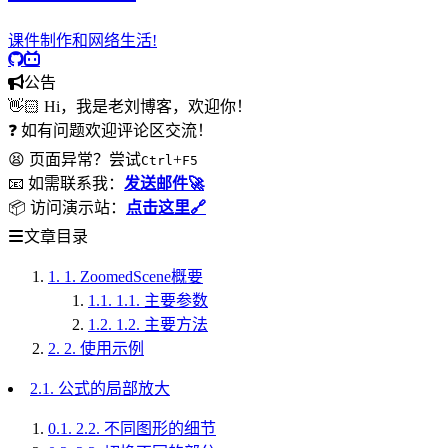
课件制作和网络生活!
公告
👋🏻 Hi，我是老刘博客，欢迎你！
❓ 如有问题欢迎评论区交流！
😫 页面异常？尝试
+
Ctrl
F5
📧 如需联系我：
发送邮件🚀
📦 访问演示站：
点击这里🔗
文章目录
1.
1. ZoomedScene概要
1.1.
1.1. 主要参数
1.2.
1.2. 主要方法
2.
2. 使用示例
2.1. 公式的局部放大
0.1.
2.2. 不同图形的细节