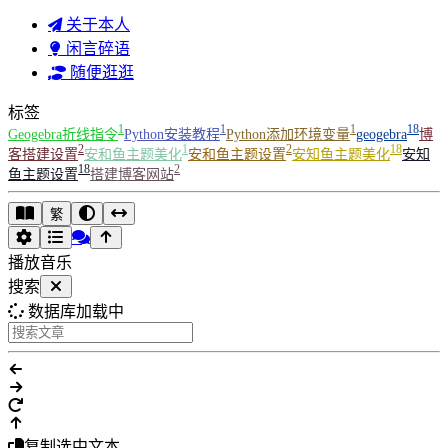
关于本人
闲言碎语
随便逛逛
标签
1
1
1
18
Geogebra折线指令
Python安装教程
Python添加环境变量
geogebra
博
2
1
2
18
客搭建设置
安和鱼主题美化
安和鱼主题设置
安知鱼主题美化
安知
18
2
鱼主题设置
搭建博客网站
繁
播放音乐
搜索
数据库加载中
复制选中文本