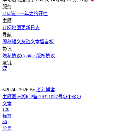
服务
51la统计
十年之约
开往
主题
订阅
地图
更新日志
导航
即刻短文
友链文章
留言板
协议
隐私协议
Cookies
版权协议
友链
©2024 - 2026 By
老刘博客
主题
图床
湘ICP备-76321057号
文章
120
标签
86
分类