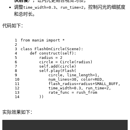
快后慢
），让闪光更贴合视觉习惯；
调整
、
，控制闪光的细腻度
time_width=0.3
run_time=2
和总时长。
代码如下：
1
from
 manim 
import
 *
2
3
class
FlashOnCircle
(
Scene
):
4
def
construct
(
self
):
5
        radius = 
2
6
        circle = Circle(radius)
7
self
.add(circle)
8
self
.play(Flash(
9
            circle, line_length=
1
,
10
            num_lines=
30
, color=RED,
11
            flash_radius=radius+SMALL_BUFF,
12
            time_width=
0.3
, run_time=
2
,
13
            rate_func = rush_from
14
        ))
实际效果如下：