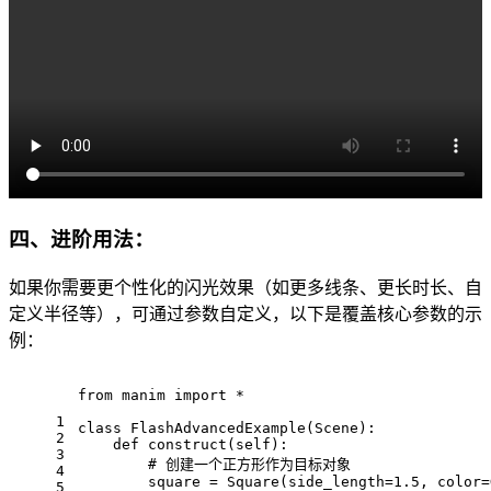
四、进阶用法：
如果你需要更个性化的闪光效果（如更多线条、更长时长、自
定义半径等），可通过参数自定义，以下是覆盖核心参数的示
例：
from
 manim 
import
 *
1
class
FlashAdvancedExample
(
Scene
):
2
def
construct
(
self
):
3
# 创建一个正方形作为目标对象
4
        square = Square(side_length=
1.5
, color=
5