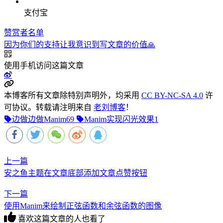
支付宝
赞赏者名单
因为你们的支持让我意识到写文章的价值🙏
使用手机访问这篇文章
本博客所有文章除特别声明外，均采用
CC BY-NC-SA 4.0
许
可协议。转载请注明来自
老刘博客
！
边做边做Manim
69
Manim实现闪光效果
1
上一篇
安之鱼主题在文章底部添加文章点赞按钮
下一篇
使用Manim来绘制正弦函数和余弦函数的图像
喜欢这篇文章的人也看了