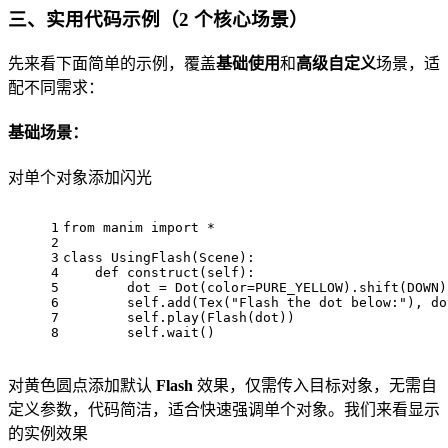
三、实用代码示例（2 个核心场景）
先来看下面简单的示例，覆盖
基础使用
和
高级自定义
场景，适
配不同需求：
基础场景：
对单个对象添加闪光
1
from
 manim 
import
 *
2
3
class
UsingFlash
(
Scene
):
4
def
construct
(
self
):
5
        dot = Dot(color=PURE_YELLOW).shift(DOWN)
6
self
.add(Tex(
"Flash the dot below:"
), do
7
self
.play(Flash(dot))
8
self
.wait()
对黄色圆点添加默认
Flash
效果，仅需传入目标对象，无需自
定义参数，代码简洁，适合快速强调单个对象。我们来看显示
的实例效果