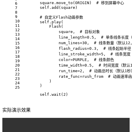
        square.move_to(ORIGIN)  
# 移到屏幕中心
6
self
.add(square)
7
8
9
# 自定义Flash动画参数
10
self
.play(
11
            Flash(
12
                square,  
# 目标对象
13
                line_length=
0.5
,  
# 单条线条长度（
14
                num_lines=
30
,  
# 线条数量（默认1
15
16
                flash_radius=
0.3
,  
# 线条起始半径
17
                line_stroke_width=
5
,  
# 线条宽度
18
                color=PURPLE,  
# 线条颜色
19
20
                time_width=
0.5
,  
# 时间宽度（默认
21
                run_time=
2
,  
# 动画总时长（默认1秒
22
                rate_func=rush_from  
# 动画速率
23
            )
24
        )
25
self
.wait(
2
)
实际演示效果