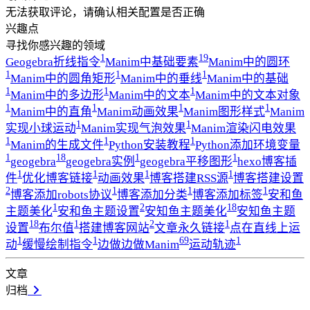
无法获取评论，请确认相关配置是否正确
兴趣点
寻找你感兴趣的领域
1
19
Geogebra折线指令
Manim中基础要素
Manim中的圆环
1
1
1
Manim中的圆角矩形
Manim中的垂线
Manim中的基础
1
1
1
Manim中的多边形
Manim中的文本
Manim中的文本对象
1
1
1
1
Manim中的直角
Manim动画效果
Manim图形样式
Manim
1
1
实现小球运动
Manim实现气泡效果
Manim渲染闪电效果
1
1
1
Manim的生成文件
Python安装教程
Python添加环境变量
1
18
1
1
geogebra
geogebra实例
geogebra平移图形
hexo博客插
1
1
1
1
件
优化博客链接
动画效果
博客搭建RSS源
博客搭建设置
2
1
1
1
博客添加robots协议
博客添加分类
博客添加标签
安和鱼
1
2
18
主题美化
安和鱼主题设置
安知鱼主题美化
安知鱼主题
18
1
2
1
设置
布尔值
搭建博客网站
文章永久链接
点在直线上运
1
1
69
1
动
缓慢绘制指令
边做边做Manim
运动轨迹
文章
归档