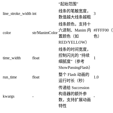
“起始范围”
线条的笔触宽度，
line_stroke_width
int
3
数值越大线条越粗
线条颜色，支持十
六进制、Manim 内
#FFFF00
color
str/ManimColor
置颜色（如
色）
RED/YELLOW）
线条的时间宽度，
控制闪光的 “持续
time_width
float
1
细腻度”（参考
ShowPassingFlash）
整个 Flash 动画的
run_time
float
1.0
运行时长（秒）
传递给 Succession
构造器的额外参
kwargs
-
-
数，支持扩展动画
特性