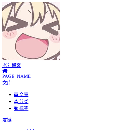
老刘博客
PAGE_NAME
文库
文章
分类
标签
友链