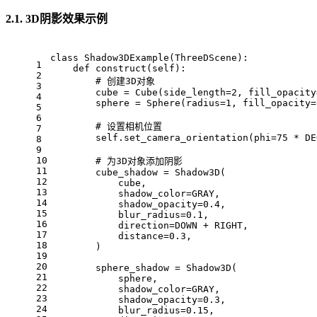
2.1. 3D阴影效果示例
class Shadow3DExample(ThreeDScene):
1
    def construct(self):
2
        # 创建3D对象
3
        cube = Cube(side_length=2, fill_opacity
4
        sphere = Sphere(radius=1, fill_opacity=
5
6
        # 设置相机位置
7
        self.set_camera_orientation(phi=75 * DE
8
9
10
        # 为3D对象添加阴影
11
        cube_shadow = Shadow3D(
12
            cube,
13
            shadow_color=GRAY,
14
            shadow_opacity=0.4,
15
            blur_radius=0.1,
16
            direction=DOWN + RIGHT,
17
            distance=0.3,
18
        )
19
20
        sphere_shadow = Shadow3D(
21
            sphere,
22
            shadow_color=GRAY,
23
            shadow_opacity=0.3,
24
            blur_radius=0.15,