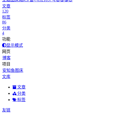
文章
120
标签
86
分类
4
功能
显示模式
网页
博客
项目
安知鱼图床
文库
文章
分类
标签
友链