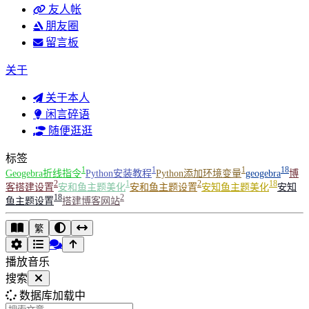
友人帐
朋友圈
留言板
关于
关于本人
闲言碎语
随便逛逛
标签
1
1
1
18
Geogebra折线指令
Python安装教程
Python添加环境变量
geogebra
博
2
1
2
18
客搭建设置
安和鱼主题美化
安和鱼主题设置
安知鱼主题美化
安知
18
2
鱼主题设置
搭建博客网站
繁
播放音乐
搜索
数据库加载中