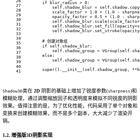
26
        if blur_radius > 0:
27
            self.shadow_blur = self.shadow.copy
28
            scale_factor = 1.0 + (1.0 - sharpne
29
            opacity_factor = 0.5 + (1.0 - sharp
30
            self.shadow_blur.scale(scale_factor
31
            self.shadow_blur.set_fill(opacity=s
32
            self.shadow_blur.set_stroke(opacity
33
34
        # 创建对象组
35
        if self.shadow_blur:
36
            self.shadow_group = VGroup(self.sha
37
        else:
38
            self.shadow_group = VGroup(self.sha
39
40
        super().__init__(self.shadow_group, **k
41
类在
2D
阴影的基础上增加了锐度参数(
)和
Shadow3D
sharpness
模糊处理，通过调整缩放因子和透明度来模拟不同锐度的阴影
效果。值得注意的是，为了优化性能，代码采用了单个对象和
变换来创建模糊效果，而不是多个副本，大大减少了渲染开
销。
1.2. 增强版3D阴影实现