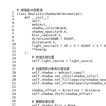
# 增强版3D阴影类
1
class RealisticShadow3D(Animation):
2
    def __init__(
3
        self,
4
        mobject,
5
        shadow_color=BLACK,
6
        shadow_opacity=0.4,
7
        blur_radius=0.2,
8
        direction=DOWN + RIGHT,
9
        distance=0.5,
10
        light_source=3 * UP + 3 * RIGHT + 3 * O
11
        **kwargs
12
    ):
13
        # 存储光源位置
14
        self.light_source = light_source
15
16
        # 创建阴影对象和位置设置
17
18
        self.shadow = mobject.copy()
19
        self.shadow.set_color(shadow_color)
20
        self.shadow.set_fill(opacity=shadow_opa
21
        self.shadow.set_stroke(opacity=shadow_o
22
23
        shadow_offset = direction * distance
24
        self.shadow.shift(shadow_offset)
25
26
        # 模糊效果处理
27
        self.shadow_blur = None