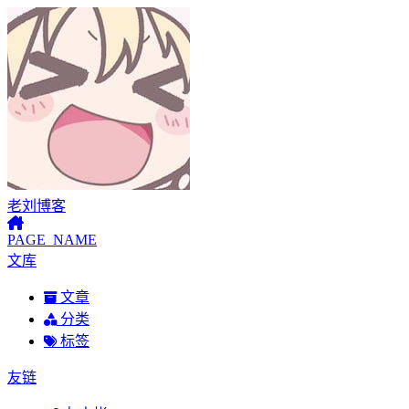
老刘博客
PAGE_NAME
文库
文章
分类
标签
友链