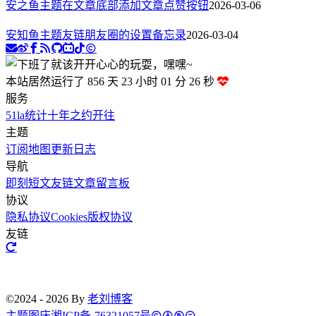
安之鱼主题在文章底部添加文章点赞按钮
2026-03-06
安知鱼主题友链朋友圈的设置备忘录
2026-03-04
本站居然运行了 856 天
23 小时 01 分 27 秒
服务
51la统计
十年之约
开往
主题
订阅
地图
更新日志
导航
即刻短文
友链文章
留言板
协议
隐私协议
Cookies
版权协议
友链
©2024 - 2026 By
老刘博客
主题
图床
湘ICP备-76321057号