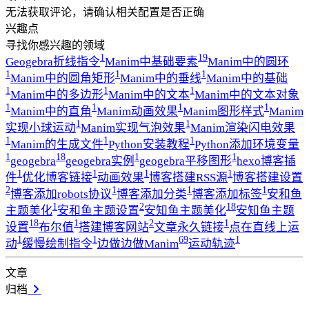
无法获取评论，请确认相关配置是否正确
兴趣点
寻找你感兴趣的领域
1
19
Geogebra折线指令
Manim中基础要素
Manim中的圆环
1
1
1
Manim中的圆角矩形
Manim中的垂线
Manim中的基础
1
1
1
Manim中的多边形
Manim中的文本
Manim中的文本对象
1
1
1
1
Manim中的直角
Manim动画效果
Manim图形样式
Manim
1
1
实现小球运动
Manim实现气泡效果
Manim渲染闪电效果
1
1
1
Manim的生成文件
Python安装教程
Python添加环境变量
1
18
1
1
geogebra
geogebra实例
geogebra平移图形
hexo博客插
1
1
1
1
件
优化博客链接
动画效果
博客搭建RSS源
博客搭建设置
2
1
1
1
博客添加robots协议
博客添加分类
博客添加标签
安和鱼
1
2
18
主题美化
安和鱼主题设置
安知鱼主题美化
安知鱼主题
18
1
2
1
设置
布尔值
搭建博客网站
文章永久链接
点在直线上运
1
1
69
1
动
缓慢绘制指令
边做边做Manim
运动轨迹
文章
归档