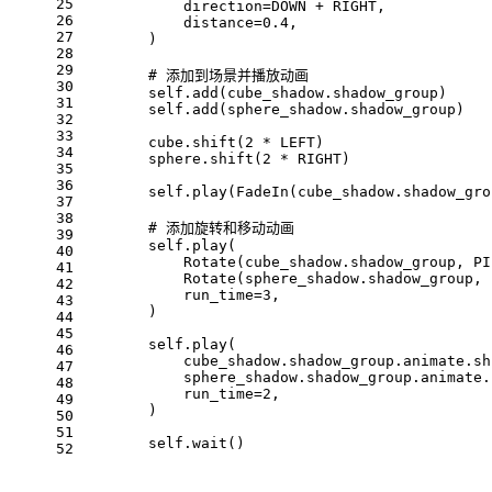
25
            direction=DOWN + RIGHT,
26
            distance=0.4,
27
        )
28
29
        # 添加到场景并播放动画
30
        self.add(cube_shadow.shadow_group)
31
        self.add(sphere_shadow.shadow_group)
32
33
        cube.shift(2 * LEFT)
34
        sphere.shift(2 * RIGHT)
35
36
        self.play(FadeIn(cube_shadow.shadow_gro
37
38
        # 添加旋转和移动动画
39
        self.play(
40
            Rotate(cube_shadow.shadow_group, PI
41
            Rotate(sphere_shadow.shadow_group, 
42
            run_time=3,
43
        )
44
45
        self.play(
46
            cube_shadow.shadow_group.animate.sh
47
            sphere_shadow.shadow_group.animate.
48
            run_time=2,
49
        )
50
51
        self.wait()
52