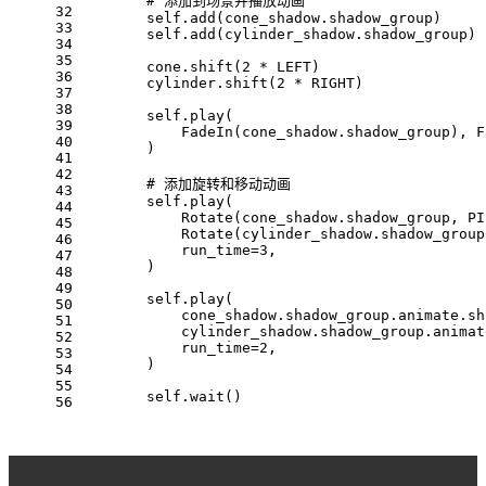
        # 添加到场景并播放动画
32
        self.add(cone_shadow.shadow_group)
33
        self.add(cylinder_shadow.shadow_group)
34
35
        cone.shift(2 * LEFT)
36
        cylinder.shift(2 * RIGHT)
37
38
        self.play(
39
            FadeIn(cone_shadow.shadow_group), F
40
        )
41
42
        # 添加旋转和移动动画
43
        self.play(
44
            Rotate(cone_shadow.shadow_group, PI
45
            Rotate(cylinder_shadow.shadow_group
46
            run_time=3,
47
        )
48
49
        self.play(
50
            cone_shadow.shadow_group.animate.sh
51
            cylinder_shadow.shadow_group.animat
52
            run_time=2,
53
        )
54
55
        self.wait()
56