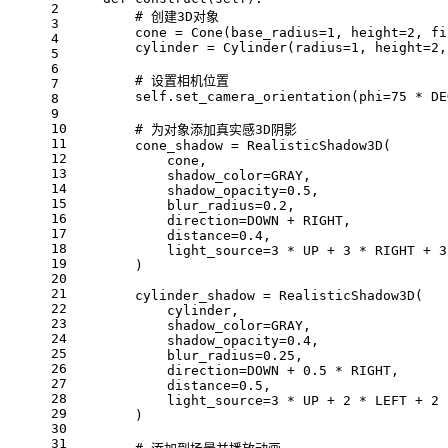
2
        # 创建3D对象
3
        cone = Cone(base_radius=1, height=2, fi
4
        cylinder = Cylinder(radius=1, height=2,
5
6
        # 设置相机位置
7
        self.set_camera_orientation(phi=75 * DE
8
9
10
        # 为对象添加真实感3D阴影
11
        cone_shadow = RealisticShadow3D(
12
            cone,
13
            shadow_color=GRAY,
14
            shadow_opacity=0.5,
15
            blur_radius=0.2,
16
            direction=DOWN + RIGHT,
17
            distance=0.4,
18
            light_source=3 * UP + 3 * RIGHT + 3
19
        )
20
21
        cylinder_shadow = RealisticShadow3D(
22
            cylinder,
23
            shadow_color=GRAY,
24
            shadow_opacity=0.4,
25
            blur_radius=0.25,
26
            direction=DOWN + 0.5 * RIGHT,
27
            distance=0.5,
28
            light_source=3 * UP + 2 * LEFT + 2 
29
        )
30
31