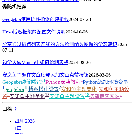
随机推荐
Geogebra使用折线指令创建折线
2024-07-28
Hexo博客框架的配置文件说明
2024-10-06
分享通过描点列表连线的方法绘制函数图像的学习笔记
2025-
07-11
边学边做Manim中如何绘制表格
2024-08-26
安之鱼主题在文章底部添加文章点赞按钮
2026-03-06
1
1
Geogebra折线指令
Python安装教程
Python添加环境变量
1
18
2
1
geogebra
博客搭建设置
安和鱼主题美化
安和鱼主题设
2
18
18
2
置
安知鱼主题美化
安知鱼主题设置
搭建博客网站
归档
四月 2026
1
篇