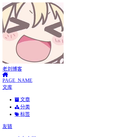
老刘博客
PAGE_NAME
文库
文章
分类
标签
友链