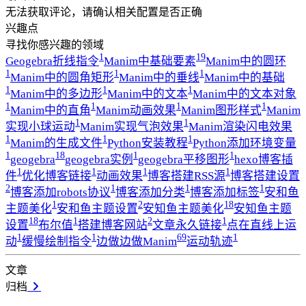
无法获取评论，请确认相关配置是否正确
兴趣点
寻找你感兴趣的领域
1
19
Geogebra折线指令
Manim中基础要素
Manim中的圆环
1
1
1
Manim中的圆角矩形
Manim中的垂线
Manim中的基础
1
1
1
Manim中的多边形
Manim中的文本
Manim中的文本对象
1
1
1
1
Manim中的直角
Manim动画效果
Manim图形样式
Manim
1
1
实现小球运动
Manim实现气泡效果
Manim渲染闪电效果
1
1
1
Manim的生成文件
Python安装教程
Python添加环境变量
1
18
1
1
geogebra
geogebra实例
geogebra平移图形
hexo博客插
1
1
1
1
件
优化博客链接
动画效果
博客搭建RSS源
博客搭建设置
2
1
1
1
博客添加robots协议
博客添加分类
博客添加标签
安和鱼
1
2
18
主题美化
安和鱼主题设置
安知鱼主题美化
安知鱼主题
18
1
2
1
设置
布尔值
搭建博客网站
文章永久链接
点在直线上运
1
1
69
1
动
缓慢绘制指令
边做边做Manim
运动轨迹
文章
归档