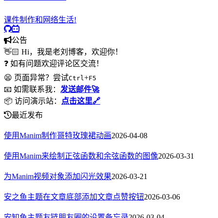
课件制作和网络生活!
公告
👋🏻 Hi，我是老刘博客，欢迎你！
❓ 如有问题欢迎评论区交流！
😫 页面异常？尝试
+
Ctrl
F5
📧 如需联系我：
发送邮件🚀
📦 访问演示站：
点击这里🔗
最近发布
使用Manim制作哥特玫瑰裙动画
2026-04-08
使用Manim来绘制正弦函数和余弦函数的图像
2026-03-31
为Manim视频对象添加闪光效果
2026-03-21
安之鱼主题在文章底部添加文章点赞按钮
2026-03-06
安知鱼主题友链朋友圈的设置备忘录
2026-03-04