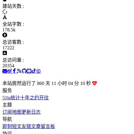
建站天数 :
全站字数 :
178.5k
总访客数 :
17222
总访问量 :
20354
本站居然运行了 860 天
11 小时 04 分 11 秒
服务
51la统计
十年之约
开往
主题
订阅
地图
更新日志
导航
即刻短文
友链文章
留言板
协议