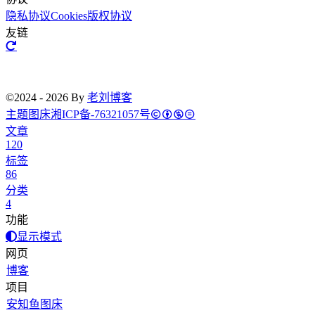
隐私协议
Cookies
版权协议
友链
©2024 - 2026 By
老刘博客
主题
图床
湘ICP备-76321057号
文章
120
标签
86
分类
4
功能
显示模式
网页
博客
项目
安知鱼图床