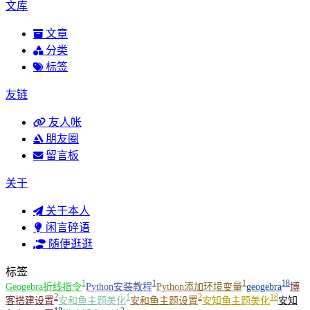
文库
文章
分类
标签
友链
友人帐
朋友圈
留言板
关于
关于本人
闲言碎语
随便逛逛
标签
1
1
1
18
Geogebra折线指令
Python安装教程
Python添加环境变量
geogebra
博
2
1
2
18
客搭建设置
安和鱼主题美化
安和鱼主题设置
安知鱼主题美化
安知