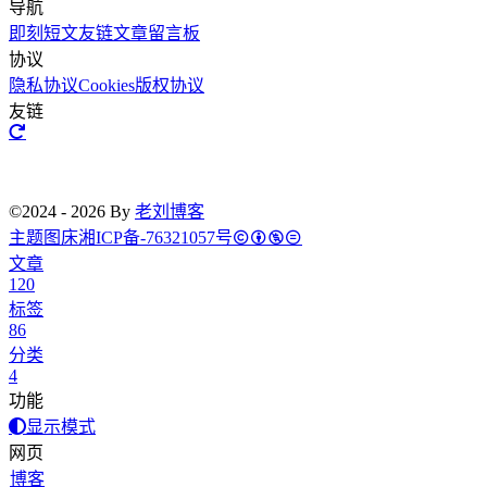
导航
即刻短文
友链文章
留言板
协议
隐私协议
Cookies
版权协议
友链
©2024 - 2026 By
老刘博客
主题
图床
湘ICP备-76321057号
文章
120
标签
86
分类
4
功能
显示模式
网页
博客