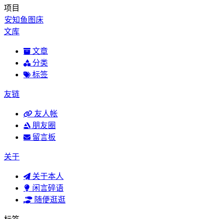
项目
安知鱼图床
文库
文章
分类
标签
友链
友人帐
朋友圈
留言板
关于
关于本人
闲言碎语
随便逛逛