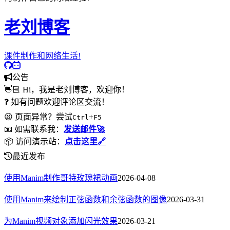
老刘博客
课件制作和网络生活!
公告
👋🏻 Hi，我是老刘博客，欢迎你！
❓ 如有问题欢迎评论区交流！
😫 页面异常？尝试
+
Ctrl
F5
📧 如需联系我：
发送邮件🚀
📦 访问演示站：
点击这里🔗
最近发布
使用Manim制作哥特玫瑰裙动画
2026-04-08
使用Manim来绘制正弦函数和余弦函数的图像
2026-03-31
为Manim视频对象添加闪光效果
2026-03-21