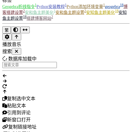
标签
1
1
1
18
Geogebra折线指令
Python安装教程
Python添加环境变量
geogebra
博
2
1
2
18
客搭建设置
安和鱼主题美化
安和鱼主题设置
安知鱼主题美化
安知
18
2
鱼主题设置
搭建博客网站
繁
播放音乐
搜索
数据库加载中
复制选中文本
粘贴文本
引用到评论
新窗口打开
复制链接地址