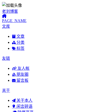
老刘博客
PAGE_NAME
文库
文章
分类
标签
友链
友人帐
朋友圈
留言板
关于
关于本人
闲言碎语