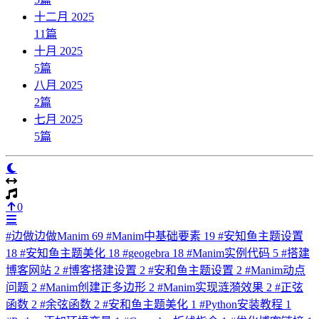
十二月 2025
11
篇
十月 2025
5
篇
八月 2025
2
篇
七月 2025
5
篇
0
#
边做边做Manim
69
#
Manim中基础要素
19
#
安知鱼主题设置
18
#
安知鱼主题美化
18
#
geogebra
18
#
Manim实例代码
5
#
搭建
博客网站
2
#
博客搭建设置
2
#
安和鱼主题设置
2
#
Manim动点
问题
2
#
Manim创建正多边形
2
#
Manim实现涟漪效果
2
#
正弦
函数
2
#
余弦函数
2
#
安和鱼主题美化
1
#
Python安装教程
1