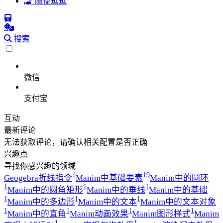
随便逛逛
搜索
微信
支付宝
互动
最新评论
无法获取评论，请确认相关配置是否正确
兴趣点
寻找你感兴趣的领域
1
19
Geogebra折线指令
Manim中基础要素
Manim中的圆环
1
1
1
Manim中的圆角矩形
Manim中的垂线
Manim中的基础
1
1
1
Manim中的多边形
Manim中的文本
Manim中的文本对象
1
1
1
1
Manim中的直角
Manim动画效果
Manim图形样式
Manim
1
1