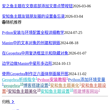
安之鱼主题在文章底部添加文章点赞按钮
2026-03-06
安知鱼主题友链朋友圈的设置备忘录
2026-03-04
随机推荐
Python安装与环境配置全程详细教学
2024-07-25
Manim中的文本对象的创建和销毁
2024-08-18
在Geogebra中用复选框显示和隐藏对象
2026-01-07
边学边做Manim中星形多边形
2024-10-13
使用Geogebra制作正六面体侧面展开图
2024-11-02
1
1
Geogebra折线指令
Python安装教程
Python添加环境变量
1
18
2
1
geogebra
博客搭建设置
安和鱼主题美化
安和鱼主题设
2
18
18
2
置
安知鱼主题美化
安知鱼主题设置
搭建博客网站
归档