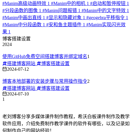
#
Manim高级动画特效
1
#
Manim中的相机
1
#
启动和暂停按钮
1
#
分段函数的图像
1
#
Manim问题报错
1
#
Manim中的文字特效
1
#
Manim中画出直线
1
#
显示和隐藏对象
1
#
geogebra平移指令
1
#
Manim中分段函数
1
#
安和鱼主题插件
1
#
Manim实现闪光效
果
1
博客搭建设置
2024
使用GitHub免费空间搭建博客并绑定域名
1
搭建博客网站
博客搭建设置
2024-07-12
博客本地部署的安装步骤与常用操作指令
2
搭建博客网站
博客搭建设置
2024-07-10
1
老刘博客分享多媒体课件制作教程，希沃白板课件制作及教学
软件应用，介绍免费制作教学课件的软件有哪些，以及记录如
何制作自己的网站经验！