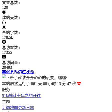
文章总数 :
120
建站天数 :
全站字数 :
178.5k
总访客数 :
17355
总访问量 :
20493
本站居然运行了 861 天
08 小时 13 分 47 秒
服务
51la统计
十年之约
开往
主题
订阅
地图
更新日志