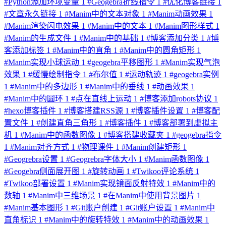
#
Python添加环境变量
1
#
Geogebra折线指令
1
#
优化博客链接
1
#
文章永久链接
1
#
Manim中的文本对象
1
#
Manim动画效果
1
#
Manim渲染闪电效果
1
#
Manim中的文本
1
#
Manim图形样式
1
#
Manim的生成文件
1
#
Manim中的基础
1
#
博客添加分类
1
#
博
客添加标签
1
#
Manim中的直角
1
#
Manim中的圆角矩形
1
#
Manim实现小球运动
1
#
geogebra平移图形
1
#
Manim实现气泡
效果
1
#
缓慢绘制指令
1
#
布尔值
1
#
运动轨迹
1
#
geogebra实例
1
#
Manim中的多边形
1
#
Manim中的垂线
1
#
动画效果
1
#
Manim中的圆环
1
#
点在直线上运动
1
#
博客添加robots协议
1
#
hexo博客插件
1
#
博客搭建RSS源
1
#
博客插件设置
1
#
博客配
置文件
1
#
创建直角三角形
1
#
博客插件
1
#
博客部署到虚拟主
机
1
#
Manim中的函数图像
1
#
博客搭建收藏夹
1
#
geogebra指令
1
#
Manim对齐方式
1
#
物理课件
1
#
Manim创建矩形
1
#
Geogrebra设置
1
#
Geogrebra字体大小
1
#
Manim函数图像
1
#
Geogebra侧面展开图
1
#
旋转动画
1
#
Twikoo评论系统
1
#
Twikoo部署设置
1
#
Manim实现镜面反射特效
1
#
Manim中的
数轴
1
#
Manim中三维场景
1
#
在Manim中使用背景图片
1
#
Manim基本图形
1
#
Git账户创建
1
#
Git账户设置
1
#
Manim中
直角标识
1
#
Manim中的旋转特效
1
#
Manim中的动画效果
1