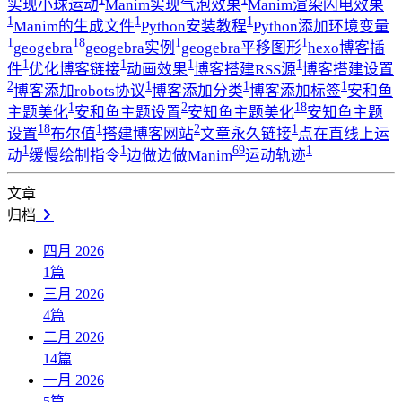
实现小球运动
Manim实现气泡效果
Manim渲染闪电效果
1
1
1
Manim的生成文件
Python安装教程
Python添加环境变量
1
18
1
1
geogebra
geogebra实例
geogebra平移图形
hexo博客插
1
1
1
1
件
优化博客链接
动画效果
博客搭建RSS源
博客搭建设置
2
1
1
1
博客添加robots协议
博客添加分类
博客添加标签
安和鱼
1
2
18
主题美化
安和鱼主题设置
安知鱼主题美化
安知鱼主题
18
1
2
1
设置
布尔值
搭建博客网站
文章永久链接
点在直线上运
1
1
69
1
动
缓慢绘制指令
边做边做Manim
运动轨迹
文章
归档
四月 2026
1
篇
三月 2026
4
篇
二月 2026
14
篇
一月 2026
5
篇