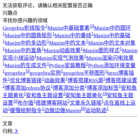
无法获取评论，请确认相关配置是否正确
兴趣点
寻找你感兴趣的领域
1
19
Geogebra折线指令
Manim中基础要素
Manim中的圆环
1
1
1
Manim中的圆角矩形
Manim中的垂线
Manim中的基础
1
1
1
Manim中的多边形
Manim中的文本
Manim中的文本对象
1
1
1
1
Manim中的直角
Manim动画效果
Manim图形样式
Manim
1
1
实现小球运动
Manim实现气泡效果
Manim渲染闪电效果
1
1
1
Manim的生成文件
Python安装教程
Python添加环境变量
1
18
1
1
geogebra
geogebra实例
geogebra平移图形
hexo博客插
1
1
1
1
件
优化博客链接
动画效果
博客搭建RSS源
博客搭建设置
2
1
1
1
博客添加robots协议
博客添加分类
博客添加标签
安和鱼
1
2
18
主题美化
安和鱼主题设置
安知鱼主题美化
安知鱼主题
18
1
2
1
设置
布尔值
搭建博客网站
文章永久链接
点在直线上运
1
1
69
1
动
缓慢绘制指令
边做边做Manim
运动轨迹
文章
归档