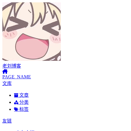
老刘博客
PAGE_NAME
文库
文章
分类
标签
友链