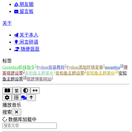
朋友圈
留言板
关于
关于本人
闲言碎语
随便逛逛
标签
1
1
1
18
Geogebra折线指令
Python安装教程
Python添加环境变量
geogebra
博
2
1
2
18
客搭建设置
安和鱼主题美化
安和鱼主题设置
安知鱼主题美化
安知
18
2
鱼主题设置
搭建博客网站
繁
播放音乐
搜索
数据库加载中