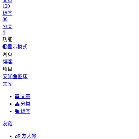
文章
120
标签
86
分类
4
功能
显示模式
网页
博客
项目
安知鱼图床
文库
文章
分类
标签
友链
友人帐