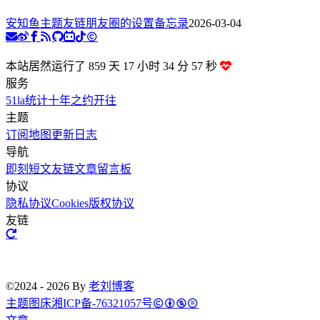
安知鱼主题友链朋友圈的设置备忘录
2026-03-04
本站居然运行了 859 天
17 小时 34 分 58 秒
服务
51la统计
十年之约
开往
主题
订阅
地图
更新日志
导航
即刻短文
友链文章
留言板
协议
隐私协议
Cookies
版权协议
友链
©2024 - 2026 By
老刘博客
主题
图床
湘ICP备-76321057号