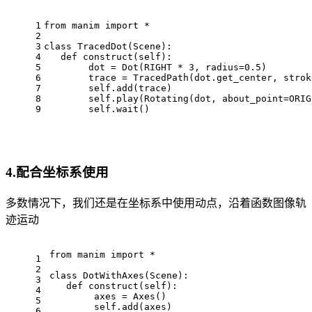
1
from manim import *
2
3
class TracedDot(Scene):
4
   def construct(self):
5
        dot = Dot(RIGHT * 3, radius=0.5)
6
        trace = TracedPath(dot.get_center, strok
7
        self.add(trace)
8
        self.play(Rotating(dot, about_point=ORIG
9
        self.wait()
4.配合坐标系使用
多数情况下，我们还是在坐标系中使用动点，沿着函数图像轨
迹运动
from manim import *
1
2
class DotWithAxes(Scene):
3
   def construct(self):
4
        axes = Axes()
5
        self.add(axes)
6