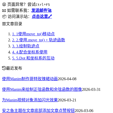
😫 页面异常？尝试
+
Ctrl
F5
📧 如需联系我：
发送邮件🚀
📦 访问演示站：
点击这里🔗
文章目录
1.
1使用move_to()移动点
2.
2.使用.move_to() + 轨迹函数
3.
3.绘制轨迹点
4.
4.配合坐标系使用
5.
5.Dot 和坐标系的互动
最近发布
使用Manim制作哥特玫瑰裙动画
2026-04-08
使用Manim来绘制正弦函数和余弦函数的图像
2026-03-31
为Manim视频对象添加闪光效果
2026-03-21
安之鱼主题在文章底部添加文章点赞按钮
2026-03-06