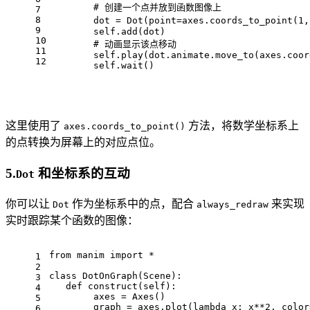
        # 创建一个点并放到函数图像上
7
8
        dot = Dot(point=axes.coords_to_point(1
9
        self.add(dot)
10
        # 动画显示该点移动
11
        self.play(dot.animate.move_to(axes.coor
12
        self.wait()
这里使用了
方法，将数学坐标系上
axes.coords_to_point()
的点转换为屏幕上的对应点位。
5.
和坐标系的互动
Dot
你可以让
作为坐标系中的点，配合
来实现
Dot
always_redraw
实时跟踪某个函数的图像：
from manim import *
1
2
class DotOnGraph(Scene):
3
   def construct(self):
4
        axes = Axes()
5
        graph = axes.plot(lambda x: x**2, color
6