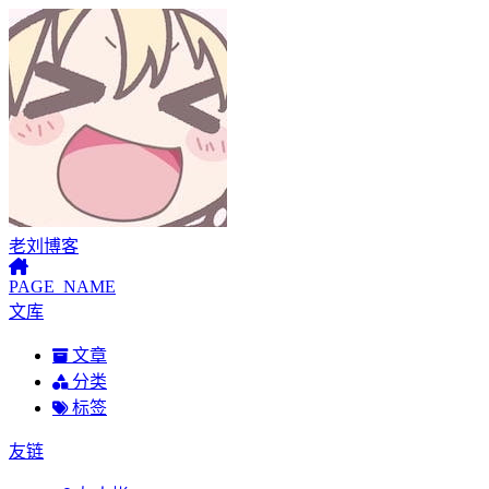
老刘博客
PAGE_NAME
文库
文章
分类
标签
友链