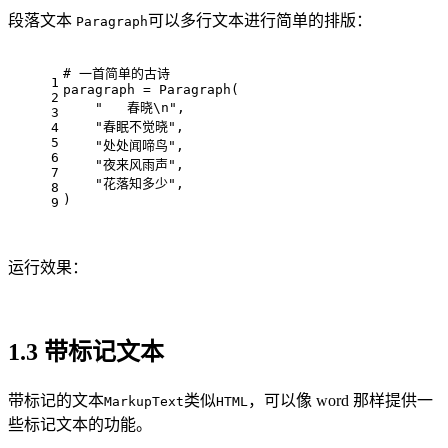
段落文本
可以多行文本进行简单的排版：
Paragraph
# 一首简单的古诗
1
paragraph = Paragraph(
2
    "   春晓\n",
3
    "春眠不觉晓",
4
5
    "处处闻啼鸟",
6
    "夜来风雨声",
7
    "花落知多少",
8
)
9
运行效果：
1.3 带标记文本
带标记的文本
类似
，可以像 word 那样提供一
MarkupText
HTML
些标记文本的功能。