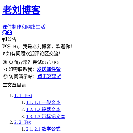
老刘博客
课件制作和网络生活!
公告
👋🏻 Hi，我是老刘博客，欢迎你！
❓ 如有问题欢迎评论区交流！
😫 页面异常？尝试
+
Ctrl
F5
📧 如需联系我：
发送邮件🚀
📦 访问演示站：
点击这里🔗
文章目录
1.
1. Text
1.1.
1.1 一般文本
1.2.
1.2 段落文本
1.3.
1.3 带标记文本
2.
2. Tex
2.1.
2.1 数学公式