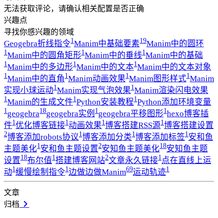
无法获取评论，请确认相关配置是否正确
兴趣点
寻找你感兴趣的领域
1
19
Geogebra折线指令
Manim中基础要素
Manim中的圆环
1
1
1
Manim中的圆角矩形
Manim中的垂线
Manim中的基础
1
1
1
Manim中的多边形
Manim中的文本
Manim中的文本对象
1
1
1
1
Manim中的直角
Manim动画效果
Manim图形样式
Manim
1
1
实现小球运动
Manim实现气泡效果
Manim渲染闪电效果
1
1
1
Manim的生成文件
Python安装教程
Python添加环境变量
1
18
1
1
geogebra
geogebra实例
geogebra平移图形
hexo博客插
1
1
1
1
件
优化博客链接
动画效果
博客搭建RSS源
博客搭建设置
2
1
1
1
博客添加robots协议
博客添加分类
博客添加标签
安和鱼
1
2
18
主题美化
安和鱼主题设置
安知鱼主题美化
安知鱼主题
18
1
2
1
设置
布尔值
搭建博客网站
文章永久链接
点在直线上运
1
1
69
1
动
缓慢绘制指令
边做边做Manim
运动轨迹
文章
归档