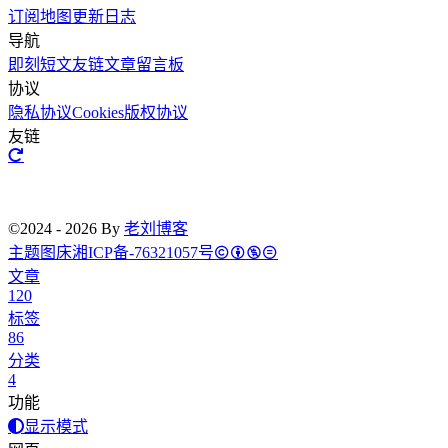
订阅
地图
更新日志
导航
即刻短文
友链文章
留言板
协议
隐私协议
Cookies
版权协议
友链
©2024 - 2026 By
老刘博客
主题
图床
湘ICP备-76321057号
文章
120
标签
86
分类
4
功能
显示模式