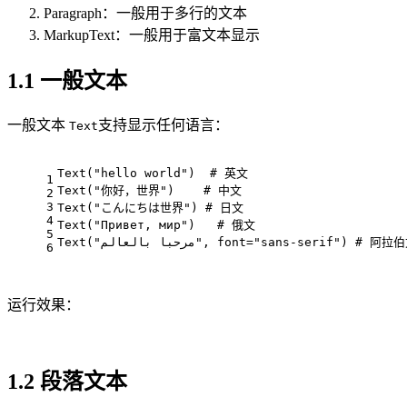
Paragraph：一般用于多行的文本
MarkupText：一般用于富文本显示
1.1 一般文本
一般文本
支持显示任何语言：
Text
Text("hello world")  # 英文
1
Text("你好，世界")    # 中文
2
3
Text("こんにちは世界") # 日文
4
Text("Привет, мир")   # 俄文
5
Text("مرحبا بالعالم", font="sans-serif") # 阿
6
运行效果：
1.2 段落文本