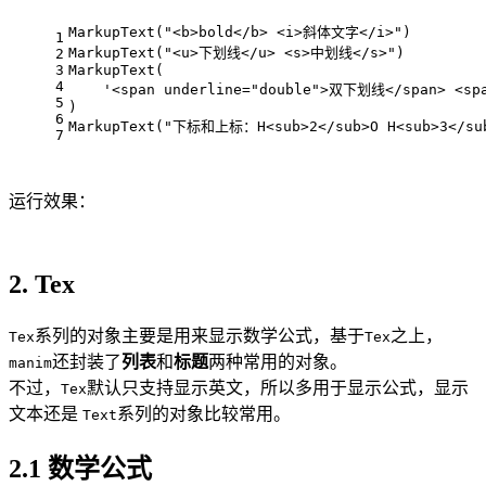
MarkupText("<b>bold</b> <i>斜体文字</i>")
1
MarkupText("<u>下划线</u> <s>中划线</s>")
2
3
MarkupText(
4
    '<span underline="double">双下划线</span> <sp
5
)
6
MarkupText("下标和上标：H<sub>2</sub>O H<sub>3</sub
7
运行效果：
2. Tex
系列的对象主要是用来显示数学公式，基于
之上，
Tex
Tex
还封装了
列表
和
标题
两种常用的对象。
manim
不过，
默认只支持显示英文，所以多用于显示公式，显示
Tex
文本还是
系列的对象比较常用。
Text
2.1 数学公式