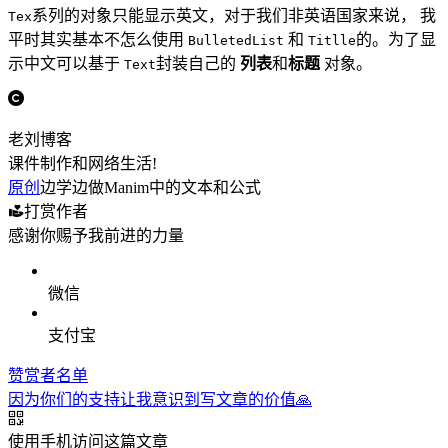
系列的对象只能显示英文，对于我们非英语国家来说， 我
Tex
平时其实基本不怎么使用
和
的。为了显
BulletedList
Titlle
示中文可以基于
封装自己的
列表
和
标题
对象。
Text
老刘博客
课件制作和网络生活!
原创
边学边做Manim中的文本和公式
打赏作者
感谢你赐予我前进的力量
微信
支付宝
赞赏者名单
因为你们的支持让我意识到写文章的价值🙏
使用手机访问这篇文章