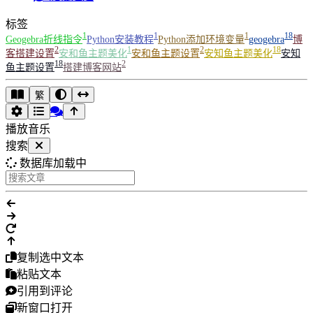
标签
1
1
1
18
Geogebra折线指令
Python安装教程
Python添加环境变量
geogebra
博
2
1
2
18
客搭建设置
安和鱼主题美化
安和鱼主题设置
安知鱼主题美化
安知
18
2
鱼主题设置
搭建博客网站
繁
播放音乐
搜索
数据库加载中
复制选中文本
粘贴文本
引用到评论
新窗口打开