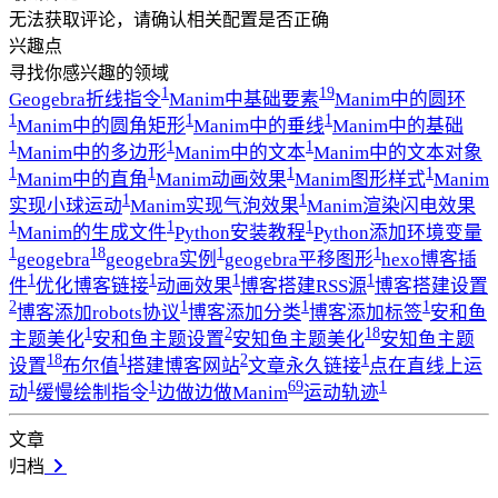
无法获取评论，请确认相关配置是否正确
兴趣点
寻找你感兴趣的领域
1
19
Geogebra折线指令
Manim中基础要素
Manim中的圆环
1
1
1
Manim中的圆角矩形
Manim中的垂线
Manim中的基础
1
1
1
Manim中的多边形
Manim中的文本
Manim中的文本对象
1
1
1
1
Manim中的直角
Manim动画效果
Manim图形样式
Manim
1
1
实现小球运动
Manim实现气泡效果
Manim渲染闪电效果
1
1
1
Manim的生成文件
Python安装教程
Python添加环境变量
1
18
1
1
geogebra
geogebra实例
geogebra平移图形
hexo博客插
1
1
1
1
件
优化博客链接
动画效果
博客搭建RSS源
博客搭建设置
2
1
1
1
博客添加robots协议
博客添加分类
博客添加标签
安和鱼
1
2
18
主题美化
安和鱼主题设置
安知鱼主题美化
安知鱼主题
18
1
2
1
设置
布尔值
搭建博客网站
文章永久链接
点在直线上运
1
1
69
1
动
缓慢绘制指令
边做边做Manim
运动轨迹
文章
归档