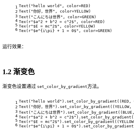
Text("hello world", color=RED)
1
Text("你好，世界", color=YELLOW)
2
3
Text("こんにちは世界", color=GREEN)
4
Tex(r"$a^2 + b^2 = c^2$", color=RED)
5
Tex(r"$E = mc^2$", color=YELLOW)
6
Tex(r"$e^{i\pi} + 1 = 0$", color=GREEN)
运行效果：
1.2 渐变色
渐变色设置通过
方法。
set_color_by_gradient
Text("hello world").set_color_by_gradient((RED, 
1
Text("你好，世界").set_color_by_gradient((YELLOW, 
2
3
Text("こんにちは世界").set_color_by_gradient((BLUE,
4
Tex(r"$a^2 + b^2 = c^2$").set_color_by_gradient(
5
Tex(r"$E = mc^2$").set_color_by_gradient((YELLOW
6
Tex(r"$e^{i\pi} + 1 = 0$").set_color_by_gradient