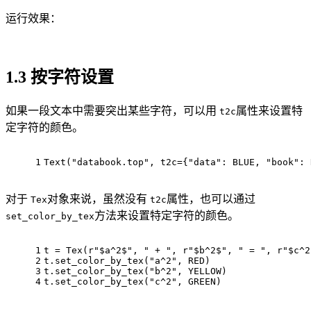
运行效果：
1.3 按字符设置
如果一段文本中需要突出某些字符，可以用
属性来设置特
t2c
定字符的颜色。
1
Text("databook.top", t2c={"data": BLUE, "book": 
对于
对象来说，虽然没有
属性，也可以通过
Tex
t2c
方法来设置特定字符的颜色。
set_color_by_tex
1
t = Tex(r"$a^2$", " + ", r"$b^2$", " = ", r"$c^2
2
t.set_color_by_tex("a^2", RED)
3
t.set_color_by_tex("b^2", YELLOW)
4
t.set_color_by_tex("c^2", GREEN)