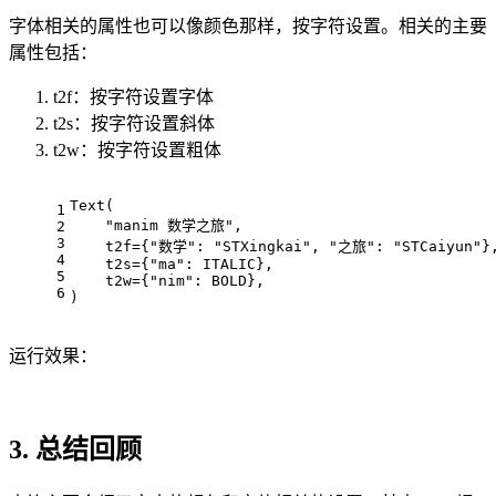
字体相关的属性也可以像颜色那样，按字符设置。相关的主要
属性包括：
t2f：按字符设置字体
t2s：按字符设置斜体
t2w：按字符设置粗体
Text(
1
    "manim 数学之旅",
2
3
    t2f={"数学": "STXingkai", "之旅": "STCaiyun"}
4
    t2s={"ma": ITALIC},
5
    t2w={"nim": BOLD},
6
)
运行效果：
3. 总结回顾