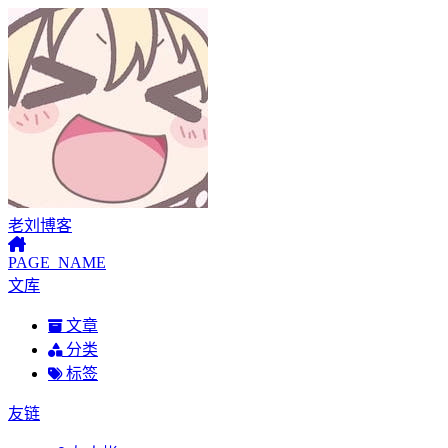
老刘博客
PAGE_NAME
文库
文章
分类
标签
友链