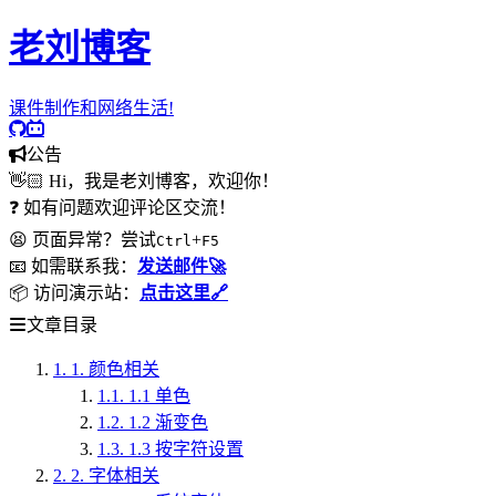
老刘博客
课件制作和网络生活!
公告
👋🏻 Hi，我是老刘博客，欢迎你！
❓ 如有问题欢迎评论区交流！
😫 页面异常？尝试
+
Ctrl
F5
📧 如需联系我：
发送邮件🚀
📦 访问演示站：
点击这里🔗
文章目录
1.
1. 颜色相关
1.1.
1.1 单色
1.2.
1.2 渐变色
1.3.
1.3 按字符设置
2.
2. 字体相关