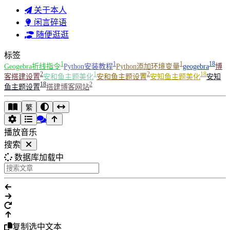
关于本人
闲言碎语
随便逛逛
标签
1
1
1
18
Geogebra折线指令
Python安装教程
Python添加环境变量
geogebra
博
2
1
2
18
客搭建设置
安和鱼主题美化
安和鱼主题设置
安知鱼主题美化
安知
18
2
鱼主题设置
搭建博客网站
繁
播放音乐
搜索
数据库加载中
复制选中文本