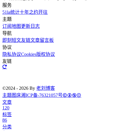
服务
51la统计
十年之约
开往
主题
订阅
地图
更新日志
导航
即刻短文
友链文章
留言板
协议
隐私协议
Cookies
版权协议
友链
©2024 - 2026 By
老刘博客
主题
图床
湘ICP备-76321057号
文章
120
标签
86
分类