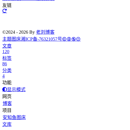
友链
©2024 - 2026 By
老刘博客
主题
图床
湘ICP备-76321057号
文章
120
标签
86
分类
4
功能
显示模式
网页
博客
项目
安知鱼图床
文库