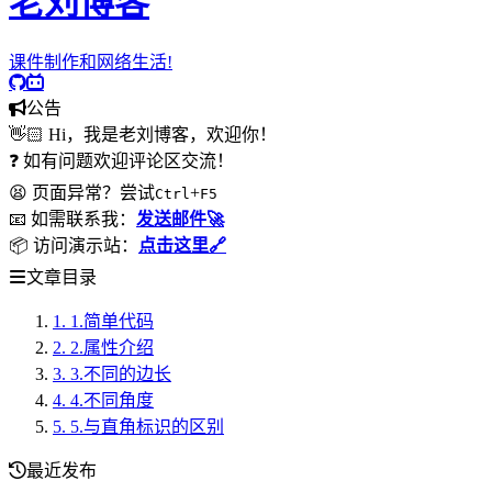
老刘博客
课件制作和网络生活!
公告
👋🏻 Hi，我是老刘博客，欢迎你！
❓ 如有问题欢迎评论区交流！
😫 页面异常？尝试
+
Ctrl
F5
📧 如需联系我：
发送邮件🚀
📦 访问演示站：
点击这里🔗
文章目录
1.
1.简单代码
2.
2.属性介绍
3.
3.不同的边长
4.
4.不同角度
5.
5.与直角标识的区别
最近发布