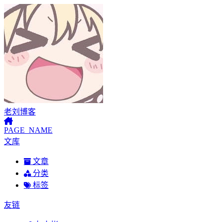
老刘博客
PAGE_NAME
文库
文章
分类
标签
友链