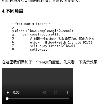
相比较与没有width的属性值，直角边明显变大。
4.不同角度
from manim import *
1
2
class ElbowExampleAngle(Scene):
3
    def construct(self):
4
5
        # 创建一个Elbow（默认角度为0，即向右上方）
6
        elbow = Elbow(width=1,angle=PI/2)
7
        self.play(Create(elbow))
8
        self.wait()
在这里我们添加了一个
angle
角度值，先来看一下演示效果