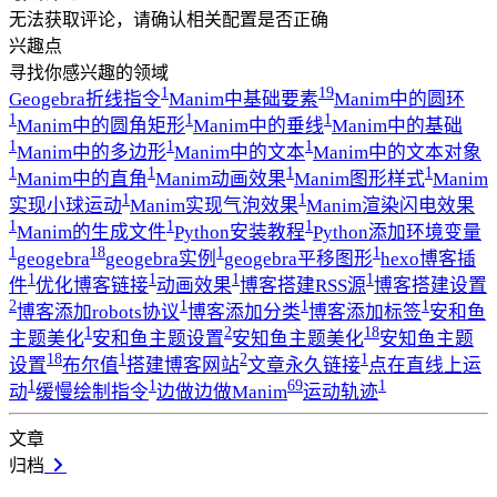
无法获取评论，请确认相关配置是否正确
兴趣点
寻找你感兴趣的领域
1
19
Geogebra折线指令
Manim中基础要素
Manim中的圆环
1
1
1
Manim中的圆角矩形
Manim中的垂线
Manim中的基础
1
1
1
Manim中的多边形
Manim中的文本
Manim中的文本对象
1
1
1
1
Manim中的直角
Manim动画效果
Manim图形样式
Manim
1
1
实现小球运动
Manim实现气泡效果
Manim渲染闪电效果
1
1
1
Manim的生成文件
Python安装教程
Python添加环境变量
1
18
1
1
geogebra
geogebra实例
geogebra平移图形
hexo博客插
1
1
1
1
件
优化博客链接
动画效果
博客搭建RSS源
博客搭建设置
2
1
1
1
博客添加robots协议
博客添加分类
博客添加标签
安和鱼
1
2
18
主题美化
安和鱼主题设置
安知鱼主题美化
安知鱼主题
18
1
2
1
设置
布尔值
搭建博客网站
文章永久链接
点在直线上运
1
1
69
1
动
缓慢绘制指令
边做边做Manim
运动轨迹
文章
归档