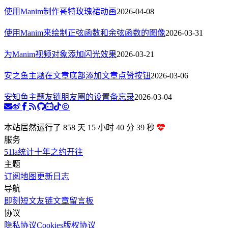
使用Manim制作哥特玫瑰裙动画
2026-04-08
使用Manim来绘制正弦函数和余弦函数的图像
2026-03-31
为Manim视频对象添加闪光效果
2026-03-21
安之鱼主题在文章底部添加文章点赞按钮
2026-03-06
安知鱼主题友链朋友圈的设置备忘录
2026-03-04
本站居然运行了 858 天
15 小时 40 分 40 秒
服务
51la统计
十年之约
开往
主题
订阅
地图
更新日志
导航
即刻短文
友链文章
留言板
协议
隐私协议
Cookies
版权协议