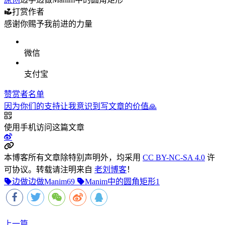
打赏作者
感谢你赐予我前进的力量
微信
支付宝
赞赏者名单
因为你们的支持让我意识到写文章的价值🙏
使用手机访问这篇文章
本博客所有文章除特别声明外，均采用
CC BY-NC-SA 4.0
许
可协议。转载请注明来自
老刘博客
！
边做边做Manim
69
Manim中的圆角矩形
1
上一篇