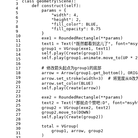
class geometry(Scene):
3
    def construct(self):
4
        params = {
5
            "width": 4,
6
            "height": 2,
7
            "fill_color": BLUE,
8
            "fill_opacity": 0.75
9
        }
10
        exe1 = RoundedRectangle(**params)
11
        text1 = Text("既然都看到这儿了", font="msyh
12
        group1 = VGroup(exe1, text1)
13
        self.play(Create(group1))
14
        self.play(group1.animate.move_to(UP * 2
15
16
        # 修改箭头起点为group1的底部
17
18
        arrow = Arrow(group1.get_bottom(), ORIG
19
        arrow.set_stroke(width=3)  # 将宽度从
20
        arrow.set_color(BLUE)
21
        self.play(Create(arrow))
22
23
        exe2 = RoundedRectangle(**params)
24
        text2 = Text("那就点个赞吧:D", font="msyh"
25
        group2 = VGroup(exe2, text2)
26
        group2.move_to(DOWN)
27
        self.play(Create(group2))
28
29
        total = VGroup(
30
            group1, arrow, group2
31
        )
32