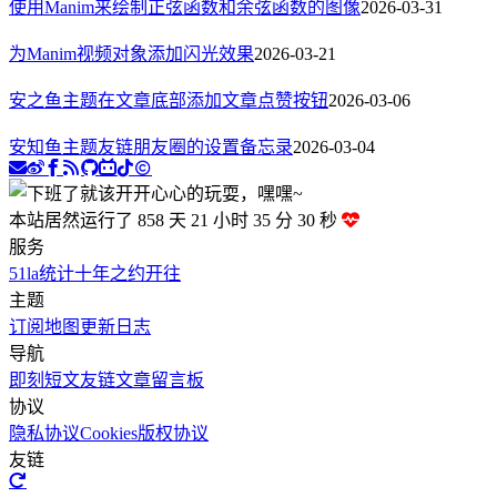
使用Manim来绘制正弦函数和余弦函数的图像
2026-03-31
为Manim视频对象添加闪光效果
2026-03-21
安之鱼主题在文章底部添加文章点赞按钮
2026-03-06
安知鱼主题友链朋友圈的设置备忘录
2026-03-04
本站居然运行了 858 天
21 小时 35 分 31 秒
服务
51la统计
十年之约
开往
主题
订阅
地图
更新日志
导航
即刻短文
友链文章
留言板
协议
隐私协议
Cookies
版权协议
友链