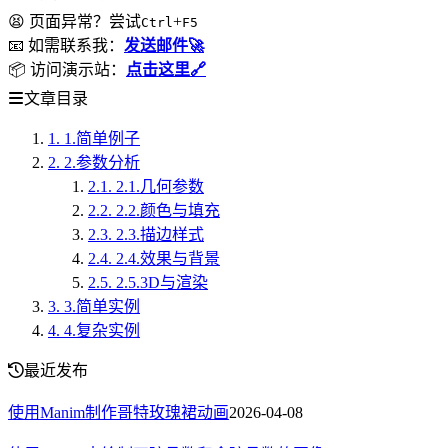
😫 页面异常？尝试
+
Ctrl
F5
📧 如需联系我：
发送邮件🚀
📦 访问演示站：
点击这里🔗
文章目录
1.
1.简单例子
2.
2.参数分析
2.1.
2.1.几何参数
2.2.
2.2.颜色与填充
2.3.
2.3.描边样式
2.4.
2.4.效果与背景
2.5.
2.5.3D与渲染
3.
3.简单实例
4.
4.复杂实例
最近发布
使用Manim制作哥特玫瑰裙动画
2026-04-08