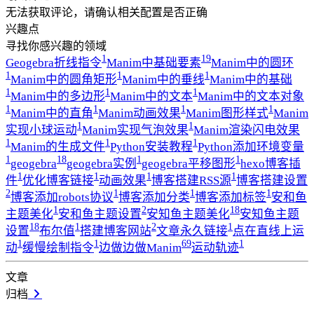
无法获取评论，请确认相关配置是否正确
兴趣点
寻找你感兴趣的领域
1
19
Geogebra折线指令
Manim中基础要素
Manim中的圆环
1
1
1
Manim中的圆角矩形
Manim中的垂线
Manim中的基础
1
1
1
Manim中的多边形
Manim中的文本
Manim中的文本对象
1
1
1
1
Manim中的直角
Manim动画效果
Manim图形样式
Manim
1
1
实现小球运动
Manim实现气泡效果
Manim渲染闪电效果
1
1
1
Manim的生成文件
Python安装教程
Python添加环境变量
1
18
1
1
geogebra
geogebra实例
geogebra平移图形
hexo博客插
1
1
1
1
件
优化博客链接
动画效果
博客搭建RSS源
博客搭建设置
2
1
1
1
博客添加robots协议
博客添加分类
博客添加标签
安和鱼
1
2
18
主题美化
安和鱼主题设置
安知鱼主题美化
安知鱼主题
18
1
2
1
设置
布尔值
搭建博客网站
文章永久链接
点在直线上运
1
1
69
1
动
缓慢绘制指令
边做边做Manim
运动轨迹
文章
归档