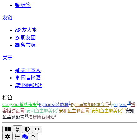
标签
友链
友人帐
朋友圈
留言板
关于
关于本人
闲言碎语
随便逛逛
标签
1
1
1
18
Geogebra折线指令
Python安装教程
Python添加环境变量
geogebra
博
2
1
2
18
客搭建设置
安和鱼主题美化
安和鱼主题设置
安知鱼主题美化
安知
18
2
鱼主题设置
搭建博客网站
繁