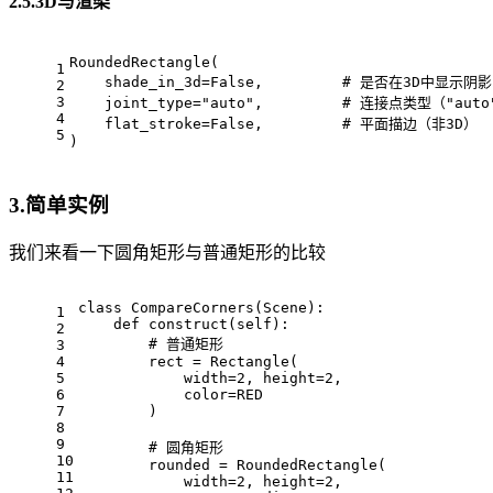
2.5.3D与渲染
RoundedRectangle(
1
    shade_in_3d=False,         # 是否在3D中显示阴影
2
3
    joint_type="auto",         # 连接点类型（"auto"
4
    flat_stroke=False,         # 平面描边（非3D）
5
)
3.简单实例
我们来看一下圆角矩形与普通矩形的比较
class CompareCorners(Scene):
1
    def construct(self):
2
        # 普通矩形
3
4
        rect = Rectangle(
5
            width=2, height=2,
6
            color=RED
7
        )
8
9
        # 圆角矩形
10
        rounded = RoundedRectangle(
11
            width=2, height=2,