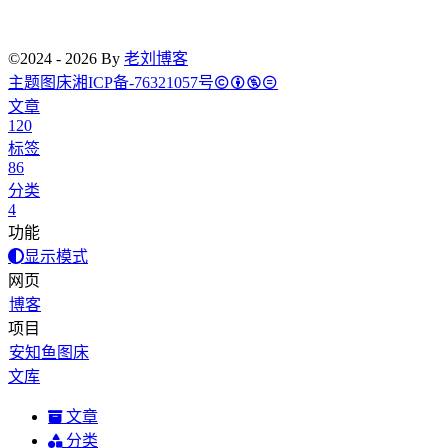
©2024 - 2026 By
老刘博客
主题
图床
湘ICP备-76321057号
文章
120
标签
86
分类
4
功能
显示模式
网页
博客
项目
安知鱼图床
文库
文章
分类