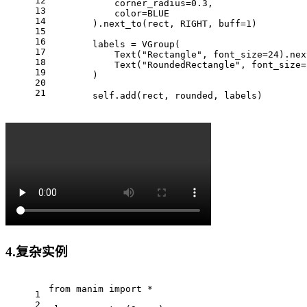
12
            corner_radius=0.3,
13
            color=BLUE
14
        ).next_to(rect, RIGHT, buff=1)
15
16
        labels = VGroup(
17
            Text("Rectangle", font_size=24).nex
18
            Text("RoundedRectangle", font_size=
19
        )
20
21
        self.add(rect, rounded, labels)
4.复杂实例
from manim import *
1
2