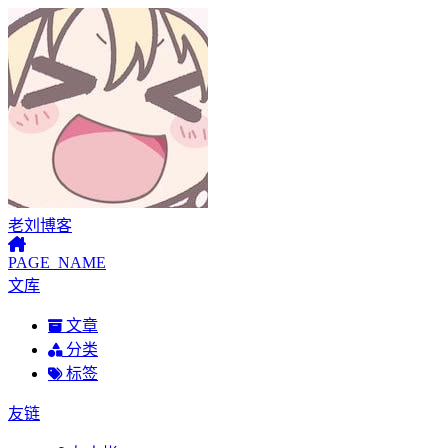
老刘博客
PAGE_NAME
文库
文章
分类
标签
友链