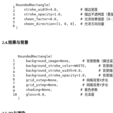
RoundedRectangle(
1
    stroke_width=4.0,           # 描边宽度
2
    stroke_opacity=1.0,         # 描边不透明度（
3
4
    sheen_factor=0.0,           # 光泽效果强度 [0-
5
    sheen_direction=[1, 0, 0],  # 光泽方向向量
6
)
2.4.效果与背景
RoundedRectangle(
1
    background_image=None,      # 背景图像（路
2
    background_stroke_color=WHITE,      # 背
3
    background_stroke_width=0.0,        # 背
4
    background_stroke_opacity=1.0,      # 
5
6
    grid_xstep=None,            # 网格背景X步长
7
    grid_ystep=None,            # 网格背景Y步长
8
    shading=None,              # 着色参数
9
10
    gloss=0.0,                 # 光泽度
)