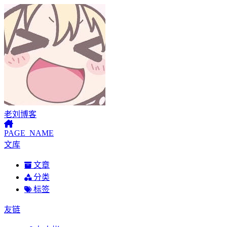
老刘博客
PAGE_NAME
文库
文章
分类
标签
友链