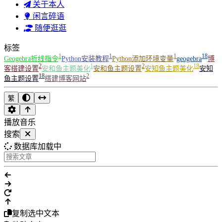
关于本人
闲言碎语
随便逛逛
标签
1
1
1
18
Geogebra折线指令
Python安装教程
Python添加环境变量
geogebra
博
2
1
2
18
客搭建设置
安和鱼主题美化
安和鱼主题设置
安知鱼主题美化
安知
18
2
鱼主题设置
搭建博客网站
繁
播放音乐
搜索
数据库加载中
复制选中文本