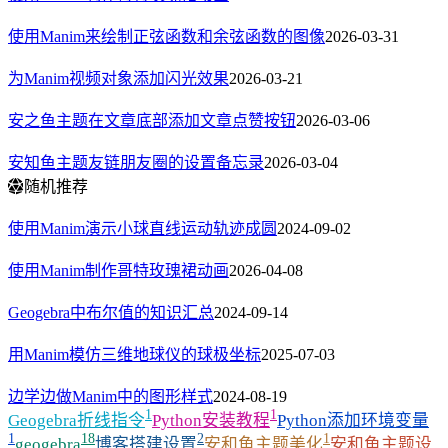
使用Manim来绘制正弦函数和余弦函数的图像
2026-03-31
为Manim视频对象添加闪光效果
2026-03-21
安之鱼主题在文章底部添加文章点赞按钮
2026-03-06
安知鱼主题友链朋友圈的设置备忘录
2026-03-04
随机推荐
使用Manim演示小球直线运动轨迹成圆
2024-09-02
使用Manim制作哥特玫瑰裙动画
2026-04-08
Geogebra中布尔值的知识汇总
2024-09-14
用Manim模仿三维地球仪的球极坐标
2025-07-03
边学边做Manim中的图形样式
2024-08-19
1
1
Geogebra折线指令
Python安装教程
Python添加环境变量
1
18
2
1
geogebra
博客搭建设置
安和鱼主题美化
安和鱼主题设