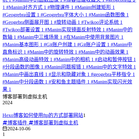
1
#
Manim对齐方式
1
#
物理课件
1
#
Manim创建矩形
1
#
Geogrebra设置
1
#
Geogrebra字体大小
1
#
Manim函数图像
1
#
Geogebra侧面展开图
1
#
旋转动画
1
#
Twikoo评论系统
1
#
Twikoo部署设置
1
#
Manim实现镜面反射特效
1
#
Manim中的
数轴
1
#
Manim中三维场景
1
#
在Manim中使用背景图片
1
#
Manim基本图形
1
#
Git账户创建
1
#
Git账户设置
1
#
Manim中
直角标识
1
#
Manim中的旋转特效
1
#
Manim中的动画效果
1
#
Manim高级动画特效
1
#
Manim中的相机
1
#
启动和暂停按钮
1
#
分段函数的图像
1
#
Manim问题报错
1
#
Manim中的文字特效
1
#
Manim中画出直线
1
#
显示和隐藏对象
1
#
geogebra平移指令
1
#
Manim中分段函数
1
#
安和鱼主题插件
1
#
Manim实现闪光效
果
1
博客部署到虚拟主机
2024
Hexo博客如何使用ftp的方式部署网站
1
博客插件
博客部署到虚拟主机
2024-10-06
1