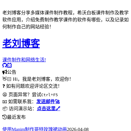
老刘博客分享多媒体课件制作教程，希沃白板课件制作及教学
软件应用，介绍免费制作教学课件的软件有哪些，以及记录如
何制作自己的网站经验！
老刘博客
课件制作和网络生活!
公告
👋🏻 Hi，我是老刘博客，欢迎你！
❓ 如有问题欢迎评论区交流！
😫 页面异常？尝试
+
Ctrl
F5
📧 如需联系我：
发送邮件🚀
📦 访问演示站：
点击这里🔗
最近发布
使用Manim制作哥特玫瑰裙动画
2026-04-08