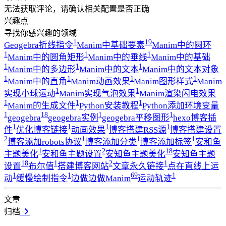
无法获取评论，请确认相关配置是否正确
兴趣点
寻找你感兴趣的领域
1
19
Geogebra折线指令
Manim中基础要素
Manim中的圆环
1
1
1
Manim中的圆角矩形
Manim中的垂线
Manim中的基础
1
1
1
Manim中的多边形
Manim中的文本
Manim中的文本对象
1
1
1
1
Manim中的直角
Manim动画效果
Manim图形样式
Manim
1
1
实现小球运动
Manim实现气泡效果
Manim渲染闪电效果
1
1
1
Manim的生成文件
Python安装教程
Python添加环境变量
1
18
1
1
geogebra
geogebra实例
geogebra平移图形
hexo博客插
1
1
1
1
件
优化博客链接
动画效果
博客搭建RSS源
博客搭建设置
2
1
1
1
博客添加robots协议
博客添加分类
博客添加标签
安和鱼
1
2
18
主题美化
安和鱼主题设置
安知鱼主题美化
安知鱼主题
18
1
2
1
设置
布尔值
搭建博客网站
文章永久链接
点在直线上运
1
1
69
1
动
缓慢绘制指令
边做边做Manim
运动轨迹
文章
归档