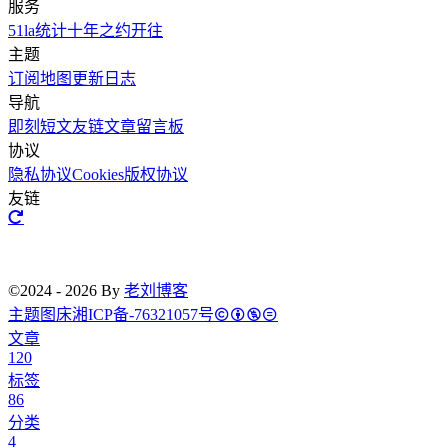
服务
51la统计
十年之约
开往
主题
订阅
地图
更新日志
导航
即刻短文
友链文章
留言板
协议
隐私协议
Cookies
版权协议
友链
©2024 - 2026 By
老刘博客
主题
图床
湘ICP备-76321057号
文章
120
标签
86
分类
4