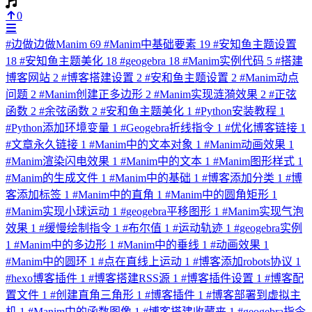
0
#
边做边做Manim
69
#
Manim中基础要素
19
#
安知鱼主题设置
18
#
安知鱼主题美化
18
#
geogebra
18
#
Manim实例代码
5
#
搭建
博客网站
2
#
博客搭建设置
2
#
安和鱼主题设置
2
#
Manim动点
问题
2
#
Manim创建正多边形
2
#
Manim实现涟漪效果
2
#
正弦
函数
2
#
余弦函数
2
#
安和鱼主题美化
1
#
Python安装教程
1
#
Python添加环境变量
1
#
Geogebra折线指令
1
#
优化博客链接
1
#
文章永久链接
1
#
Manim中的文本对象
1
#
Manim动画效果
1
#
Manim渲染闪电效果
1
#
Manim中的文本
1
#
Manim图形样式
1
#
Manim的生成文件
1
#
Manim中的基础
1
#
博客添加分类
1
#
博
客添加标签
1
#
Manim中的直角
1
#
Manim中的圆角矩形
1
#
Manim实现小球运动
1
#
geogebra平移图形
1
#
Manim实现气泡
效果
1
#
缓慢绘制指令
1
#
布尔值
1
#
运动轨迹
1
#
geogebra实例
1
#
Manim中的多边形
1
#
Manim中的垂线
1
#
动画效果
1
#
Manim中的圆环
1
#
点在直线上运动
1
#
博客添加robots协议
1
#
hexo博客插件
1
#
博客搭建RSS源
1
#
博客插件设置
1
#
博客配
置文件
1
#
创建直角三角形
1
#
博客插件
1
#
博客部署到虚拟主
机
1
#
Manim中的函数图像
1
#
博客搭建收藏夹
1
#
geogebra指令