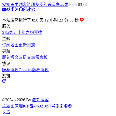
安知鱼主题友链朋友圈的设置备忘录
2026-03-04
本站居然运行了 858 天
12 小时 23 分 56 秒
服务
51la统计
十年之约
开往
主题
订阅
地图
更新日志
导航
即刻短文
友链文章
留言板
协议
隐私协议
Cookies
版权协议
友链
©2024 - 2026 By
老刘博客
主题
图床
湘ICP备-76321057号
文章