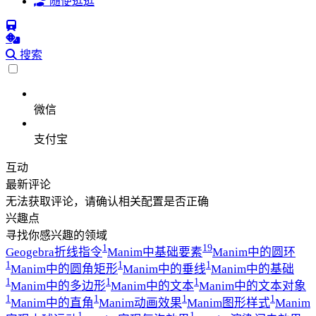
随便逛逛
搜索
微信
支付宝
互动
最新评论
无法获取评论，请确认相关配置是否正确
兴趣点
寻找你感兴趣的领域
1
19
Geogebra折线指令
Manim中基础要素
Manim中的圆环
1
1
1
Manim中的圆角矩形
Manim中的垂线
Manim中的基础
1
1
1
Manim中的多边形
Manim中的文本
Manim中的文本对象
1
1
1
1
Manim中的直角
Manim动画效果
Manim图形样式
Manim
1
1