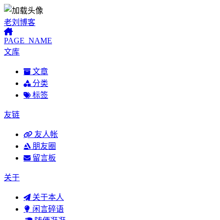
老刘博客
PAGE_NAME
文库
文章
分类
标签
友链
友人帐
朋友圈
留言板
关于
关于本人
闲言碎语