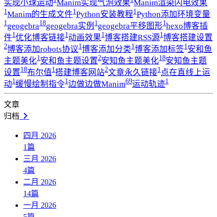
实现小球运动
Manim实现气泡效果
Manim渲染闪电效果
1
1
1
Manim的生成文件
Python安装教程
Python添加环境变量
1
18
1
1
geogebra
geogebra实例
geogebra平移图形
hexo博客插
1
1
1
1
件
优化博客链接
动画效果
博客搭建RSS源
博客搭建设置
2
1
1
1
博客添加robots协议
博客添加分类
博客添加标签
安和鱼
1
2
18
主题美化
安和鱼主题设置
安知鱼主题美化
安知鱼主题
18
1
2
1
设置
布尔值
搭建博客网站
文章永久链接
点在直线上运
1
1
69
1
动
缓慢绘制指令
边做边做Manim
运动轨迹
文章
归档
四月 2026
1
篇
三月 2026
4
篇
二月 2026
14
篇
一月 2026
5
篇