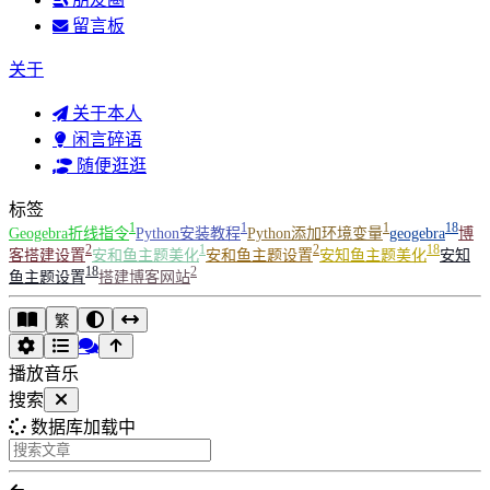
留言板
关于
关于本人
闲言碎语
随便逛逛
标签
1
1
1
18
Geogebra折线指令
Python安装教程
Python添加环境变量
geogebra
博
2
1
2
18
客搭建设置
安和鱼主题美化
安和鱼主题设置
安知鱼主题美化
安知
18
2
鱼主题设置
搭建博客网站
繁
播放音乐
搜索
数据库加载中