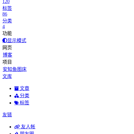
120
标签
86
分类
4
功能
显示模式
网页
博客
项目
安知鱼图床
文库
文章
分类
标签
友链
友人帐
朋友圈