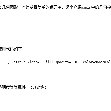
类几何图形，本篇从最简单的
点
开始，逐个介绍
中的几何模
manim
使用代码如下
=0.08,  stroke_width=0, fill_opacity=1.0,  color=ManimC
透明度等等属性。
对象：
Dot