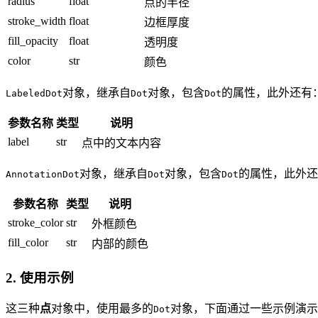
radius
float
点的半径
stroke_width
float
边框厚度
fill_opacity
float
透明度
color
str
颜色
对象，继承自
对象，包含
的属性，此外还有
LabeledDot
Dot
Dot
参数名称
类型
说明
label
str
点中的文本内容
对象，继承自
对象，包含
的属性，此外还
AnnotationDot
Dot
Dot
参数名称
类型
说明
stroke_color
str
外框颜色
fill_color
str
内部的颜色
2. 使用示例
这三种
点
对象中，使用最多的
对象，下面通过一些示例演示
Dot