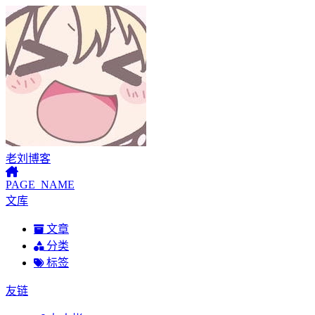
老刘博客
PAGE_NAME
文库
文章
分类
标签
友链