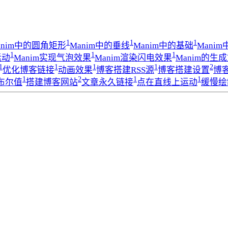
1
1
1
anim中的圆角矩形
Manim中的垂线
Manim中的基础
Mani
1
1
1
运动
Manim实现气泡效果
Manim渲染闪电效果
Manim的生
1
1
1
1
2
优化博客链接
动画效果
博客搭建RSS源
博客搭建设置
博客
1
2
1
1
布尔值
搭建博客网站
文章永久链接
点在直线上运动
缓慢绘