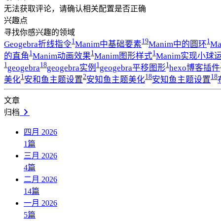
无法获取评论，请确认相关配置是否正确
兴趣点
寻找你感兴趣的领域
1
19
1
Geogebra折线指令
Manim中基础要素
Manim中的圆环
M
1
1
1
的直角
Manim动画效果
Manim图形样式
Manim实现小球
1
18
1
1
geogebra
geogebra实例
geogebra平移图形
hexo博客插件
1
2
18
18
美化
安和鱼主题设置
安知鱼主题美化
安知鱼主题设置
文章
归档
四月 2026
1
篇
三月 2026
4
篇
二月 2026
14
篇
一月 2026
5
篇