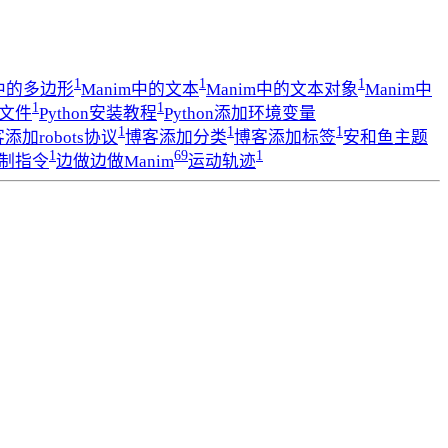
1
1
1
m中的多边形
Manim中的文本
Manim中的文本对象
Manim中
1
1
成文件
Python安装教程
Python添加环境变量
1
1
1
添加robots协议
博客添加分类
博客添加标签
安和鱼主题
1
69
1
制指令
边做边做Manim
运动轨迹