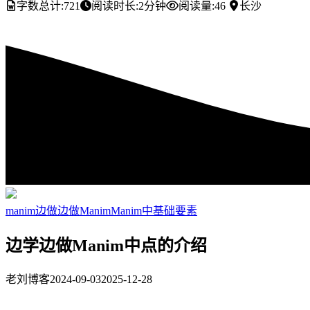
字数总计:
721
阅读时长:
2分钟
阅读量:
46
长沙
manim
边做边做Manim
Manim中基础要素
边学边做Manim中点的介绍
老刘博客
2024-09-03
2025-12-28