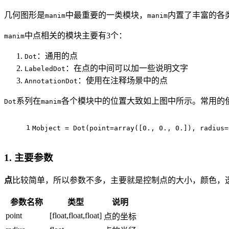
几何图形是
中最重要的一类模块，
内置了丰富的各
manim
manim
中点相关的模块主要有3个：
manim
：通用的点
Dot
：在点的中间可以加一些说明文字
LabeledDot
：使用在注释场景中的点
AnnotationDot
系列在
各个模块中的位置大致如上图中所示。常用的
Dot
manim
1
Mobject = Dot(point=array([0., 0., 0.]), radius
1. 主要参数
点
比较简单，所以参数不多，主要就是控制点的大小，颜色，
参数名称
类型
说明
point
[float,float,float]
点的坐标