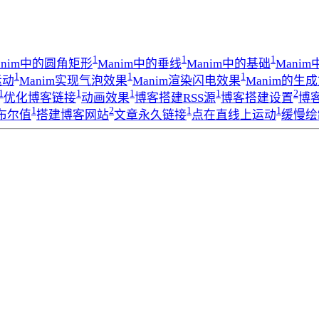
1
1
1
anim中的圆角矩形
Manim中的垂线
Manim中的基础
Mani
1
1
1
运动
Manim实现气泡效果
Manim渲染闪电效果
Manim的生
1
1
1
1
2
优化博客链接
动画效果
博客搭建RSS源
博客搭建设置
博客
1
2
1
1
布尔值
搭建博客网站
文章永久链接
点在直线上运动
缓慢绘