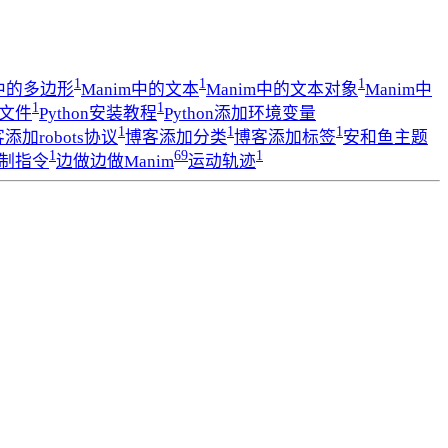
1
1
1
m中的多边形
Manim中的文本
Manim中的文本对象
Manim中
1
1
成文件
Python安装教程
Python添加环境变量
1
1
1
添加robots协议
博客添加分类
博客添加标签
安和鱼主题
1
69
1
制指令
边做边做Manim
运动轨迹