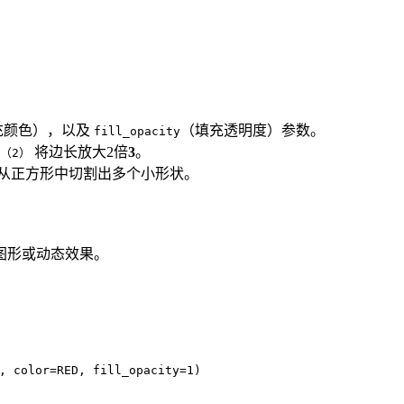
充颜色），以及
（填充透明度）参数。
fill_opacity
将边长放大2倍
3
。
e（2）
从正方形中切割出多个小形状。
图形或动态效果。
, color=RED, fill_opacity=1)