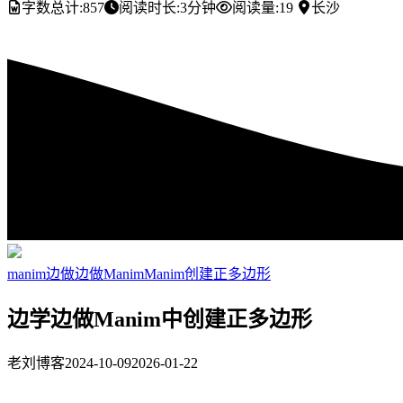
字数总计:
857
阅读时长:
3分钟
阅读量:
19
长沙
manim
边做边做Manim
Manim创建正多边形
边学边做Manim中创建正多边形
老刘博客
2024-10-09
2026-01-22