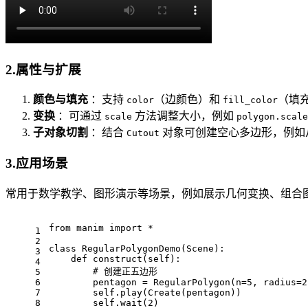
2.属性与扩展
颜色与填充
：支持
（边颜色）和
（填
color
fill_color
变换
：可通过
方法调整大小，例如
scale
polygon.scal
子对象切割
：结合
对象可创建空心多边形，例如
Cutout
3.应用场景
常用于数学教学、图形演示等场景，例如展示几何变换、组合
from manim import *
1
2
class RegularPolygonDemo(Scene):
3
    def construct(self):
4
        # 创建正五边形
5
6
        pentagon = RegularPolygon(n=5, radius=2
7
        self.play(Create(pentagon))
8
        self.wait(2)