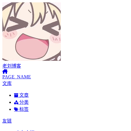
老刘博客
PAGE_NAME
文库
文章
分类
标签
友链