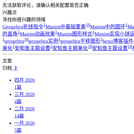
无法获取评论，请确认相关配置是否正确
兴趣点
寻找你感兴趣的领域
1
19
1
Geogebra折线指令
Manim中基础要素
Manim中的圆环
M
1
1
1
的直角
Manim动画效果
Manim图形样式
Manim实现小球
1
18
1
1
geogebra
geogebra实例
geogebra平移图形
hexo博客插件
1
2
18
18
美化
安和鱼主题设置
安知鱼主题美化
安知鱼主题设置
文章
归档
四月 2026
1
篇
三月 2026
4
篇
二月 2026
14
篇
一月 2026
5
篇