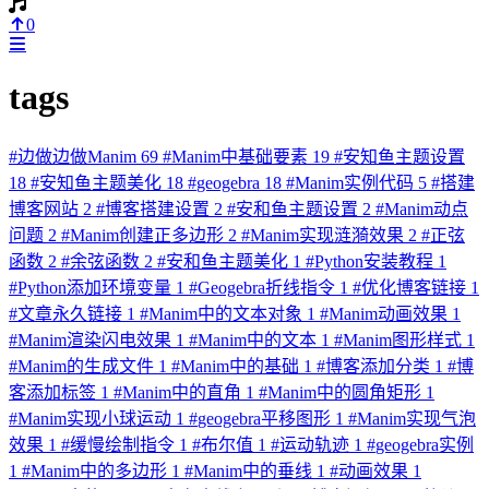
0
tags
#
边做边做Manim
69
#
Manim中基础要素
19
#
安知鱼主题设置
18
#
安知鱼主题美化
18
#
geogebra
18
#
Manim实例代码
5
#
搭建
博客网站
2
#
博客搭建设置
2
#
安和鱼主题设置
2
#
Manim动点
问题
2
#
Manim创建正多边形
2
#
Manim实现涟漪效果
2
#
正弦
函数
2
#
余弦函数
2
#
安和鱼主题美化
1
#
Python安装教程
1
#
Python添加环境变量
1
#
Geogebra折线指令
1
#
优化博客链接
1
#
文章永久链接
1
#
Manim中的文本对象
1
#
Manim动画效果
1
#
Manim渲染闪电效果
1
#
Manim中的文本
1
#
Manim图形样式
1
#
Manim的生成文件
1
#
Manim中的基础
1
#
博客添加分类
1
#
博
客添加标签
1
#
Manim中的直角
1
#
Manim中的圆角矩形
1
#
Manim实现小球运动
1
#
geogebra平移图形
1
#
Manim实现气泡
效果
1
#
缓慢绘制指令
1
#
布尔值
1
#
运动轨迹
1
#
geogebra实例
1
#
Manim中的多边形
1
#
Manim中的垂线
1
#
动画效果
1