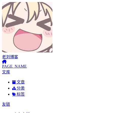
老刘博客
PAGE_NAME
文库
文章
分类
标签
友链