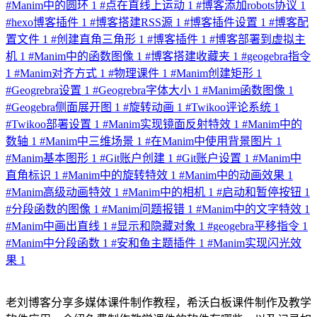
#
Manim中的圆环
1
#
点在直线上运动
1
#
博客添加robots协议
1
#
hexo博客插件
1
#
博客搭建RSS源
1
#
博客插件设置
1
#
博客配
置文件
1
#
创建直角三角形
1
#
博客插件
1
#
博客部署到虚拟主
机
1
#
Manim中的函数图像
1
#
博客搭建收藏夹
1
#
geogebra指令
1
#
Manim对齐方式
1
#
物理课件
1
#
Manim创建矩形
1
#
Geogrebra设置
1
#
Geogrebra字体大小
1
#
Manim函数图像
1
#
Geogebra侧面展开图
1
#
旋转动画
1
#
Twikoo评论系统
1
#
Twikoo部署设置
1
#
Manim实现镜面反射特效
1
#
Manim中的
数轴
1
#
Manim中三维场景
1
#
在Manim中使用背景图片
1
#
Manim基本图形
1
#
Git账户创建
1
#
Git账户设置
1
#
Manim中
直角标识
1
#
Manim中的旋转特效
1
#
Manim中的动画效果
1
#
Manim高级动画特效
1
#
Manim中的相机
1
#
启动和暂停按钮
1
#
分段函数的图像
1
#
Manim问题报错
1
#
Manim中的文字特效
1
#
Manim中画出直线
1
#
显示和隐藏对象
1
#
geogebra平移指令
1
#
Manim中分段函数
1
#
安和鱼主题插件
1
#
Manim实现闪光效
果
1
老刘博客分享多媒体课件制作教程，希沃白板课件制作及教学