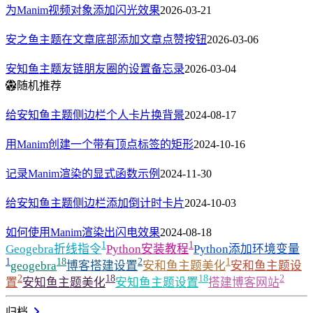
为Manim视频对象添加闪光效果
2026-03-21
安之鱼主题在文章底部添加文章点赞按钮
2026-03-06
安知鱼主题友链朋友圈的设置备忘录
2026-03-04
随机推荐
给安知鱼主题侧边栏个人卡片换背景
2024-08-17
用Manim创建一个带有顶点标签的矩形
2024-10-16
记录Manim渲染的显式函数示例
2024-11-30
给安知鱼主题侧边栏添加倒计时卡片
2024-10-03
如何使用Manim渲染出闪电效果
2024-08-18
1
1
Geogebra折线指令
Python安装教程
Python添加环境变量
1
18
2
1
geogebra
博客搭建设置
安和鱼主题美化
安和鱼主题设
2
18
18
2
置
安知鱼主题美化
安知鱼主题设置
搭建博客网站
归档