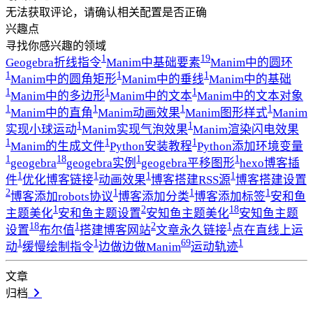
无法获取评论，请确认相关配置是否正确
兴趣点
寻找你感兴趣的领域
1
19
Geogebra折线指令
Manim中基础要素
Manim中的圆环
1
1
1
Manim中的圆角矩形
Manim中的垂线
Manim中的基础
1
1
1
Manim中的多边形
Manim中的文本
Manim中的文本对象
1
1
1
1
Manim中的直角
Manim动画效果
Manim图形样式
Manim
1
1
实现小球运动
Manim实现气泡效果
Manim渲染闪电效果
1
1
1
Manim的生成文件
Python安装教程
Python添加环境变量
1
18
1
1
geogebra
geogebra实例
geogebra平移图形
hexo博客插
1
1
1
1
件
优化博客链接
动画效果
博客搭建RSS源
博客搭建设置
2
1
1
1
博客添加robots协议
博客添加分类
博客添加标签
安和鱼
1
2
18
主题美化
安和鱼主题设置
安知鱼主题美化
安知鱼主题
18
1
2
1
设置
布尔值
搭建博客网站
文章永久链接
点在直线上运
1
1
69
1
动
缓慢绘制指令
边做边做Manim
运动轨迹
文章
归档