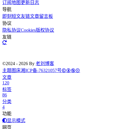
订阅
地图
更新日志
导航
即刻短文
友链文章
留言板
协议
隐私协议
Cookies
版权协议
友链
©2024 - 2026 By
老刘博客
主题
图床
湘ICP备-76321057号
文章
120
标签
86
分类
4
功能
显示模式
网页