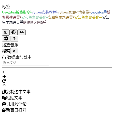
标签
1
1
1
18
Geogebra折线指令
Python安装教程
Python添加环境变量
geogebra
博
2
1
2
18
客搭建设置
安和鱼主题美化
安和鱼主题设置
安知鱼主题美化
安知
18
2
鱼主题设置
搭建博客网站
繁
播放音乐
搜索
数据库加载中
复制选中文本
粘贴文本
引用到评论
新窗口打开