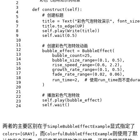
2
3
    def construct(self):
4
        # 创建标题
5
        title = Text("彩色气泡特效演示", font_size
6
7
        title.to_edge(UP)
8
        self.play(Write(title))
9
        self.wait(0.5)
10
11
        # 创建彩色气泡特效动画
12
        bubble_effect = BubbleEffect(
13
            bubble_count=25,
14
            bubble_size_range=(0.1, 0.5),
15
            rise_speed_range=(0.6, 2.2),
16
            growth_rate_range=(0.1, 0.5),
17
            fade_rate_range=(0.02, 0.06),
18
            run_time=2,  # 使用run_time而不是dura
19
        )
20
21
        # 播放彩色气泡特效
22
        self.play(bubble_effect)
23
        self.wait()
24
两者的主要区别在于
显式指定了
SimpleBubbleEffectExample
，而
则使用了默
colors=[GRAY]
ColorfulBubbleEffectExample