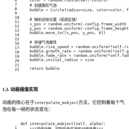
6
    color = random.choice(self.colors)
7
    # 创建圆形气泡
8
    bubble = Circle(radius=size, color=color, f
9
10
    # 随机初始位置（底部区域）
11
    x_pos = random.uniform(-config.frame_width 
12
    y_pos = random.uniform(-config.frame_height
13
    bubble.move_to([x_pos, y_pos, 0])
14
15
    # 存储气泡属性
16
    bubble.rise_speed = random.uniform(*self.ri
17
    bubble.growth_rate = random.uniform(*self.g
18
    bubble.fade_rate = random.uniform(*self.fad
19
    bubble.initial_radius = size
20
21
    return bubble
22
1.3. 动画插值实现
动画的核心在于
方法，它控制着每个气
interpolate_mobject
泡在每一帧的状态变化：
def interpolate_mobject(self, alpha):
1
    """插值函数，控制彩色气泡的动画效果"""