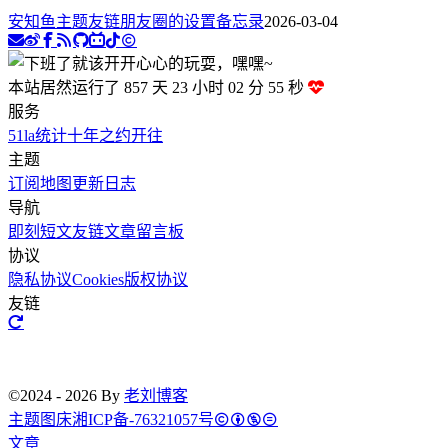
安知鱼主题友链朋友圈的设置备忘录
2026-03-04
本站居然运行了 857 天
23 小时 02 分 55 秒
服务
51la统计
十年之约
开往
主题
订阅
地图
更新日志
导航
即刻短文
友链文章
留言板
协议
隐私协议
Cookies
版权协议
友链
©2024 - 2026 By
老刘博客
主题
图床
湘ICP备-76321057号
文章