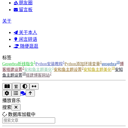
朋友圈
留言板
关于
关于本人
闲言碎语
随便逛逛
标签
1
1
1
18
Geogebra折线指令
Python安装教程
Python添加环境变量
geogebra
博
2
1
2
18
客搭建设置
安和鱼主题美化
安和鱼主题设置
安知鱼主题美化
安知
18
2
鱼主题设置
搭建博客网站
繁
播放音乐
搜索
数据库加载中