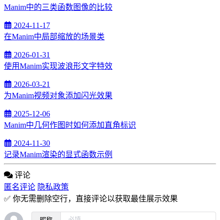
Manim中的三类函数图像的比较
2024-11-17
在Manim中局部缩放的场景类
2026-01-31
使用Manim实现波浪形文字特效
2026-03-21
为Manim视频对象添加闪光效果
2025-12-06
Manim中几何作图时如何添加直角标识
2024-11-30
记录Manim渲染的显式函数示例
评论
匿名评论
隐私政策
✅ 你无需删除空行，直接评论以获取最佳展示效果
昵称