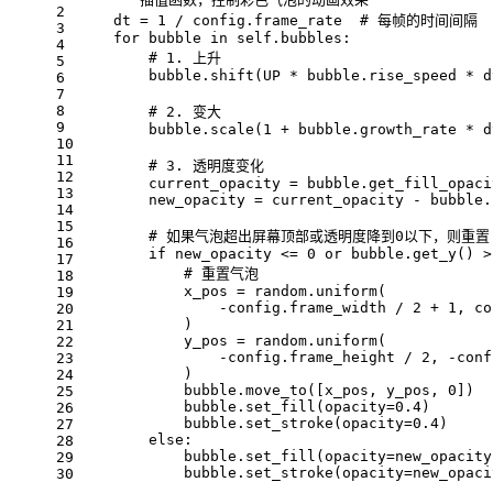
2
    dt = 1 / config.frame_rate  # 每帧的时间间隔
3
    for bubble in self.bubbles:
4
        # 1. 上升
5
        bubble.shift(UP * bubble.rise_speed * d
6
7
8
        # 2. 变大
9
        bubble.scale(1 + bubble.growth_rate * d
10
11
        # 3. 透明度变化
12
        current_opacity = bubble.get_fill_opaci
13
        new_opacity = current_opacity - bubble.
14
15
        # 如果气泡超出屏幕顶部或透明度降到0以下，则重置
16
        if new_opacity <= 0 or bubble.get_y() >
17
            # 重置气泡
18
            x_pos = random.uniform(
19
                -config.frame_width / 2 + 1, co
20
            )
21
            y_pos = random.uniform(
22
                -config.frame_height / 2, -conf
23
            )
24
            bubble.move_to([x_pos, y_pos, 0])
25
            bubble.set_fill(opacity=0.4)
26
            bubble.set_stroke(opacity=0.4)
27
        else:
28
            bubble.set_fill(opacity=new_opacity
29
            bubble.set_stroke(opacity=new_opaci
30