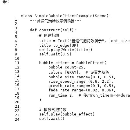
果：
class SimpleBubbleEffectExample(Scene):
1
    """普通气泡特效示例场景"""
2
3
    def construct(self):
4
        # 创建标题
5
        title = Text("普通气泡特效演示", font_size
6
7
        title.to_edge(UP)
8
        self.play(Write(title))
9
        self.wait(0.5)
10
11
        bubble_effect = BubbleEffect(
12
            bubble_count=25,
13
            colors=[GRAY],  # 设置为灰色
14
            bubble_size_range=(0.1, 0.5),
15
            rise_speed_range=(0.6, 2.2),
16
            growth_rate_range=(0.1, 0.5),
17
            fade_rate_range=(0.02, 0.06),
18
            run_time=2,  # 使用run_time而不是dura
19
        )
20
21
        # 播放气泡特效
22
        self.play(bubble_effect)
23
        self.wait()
24