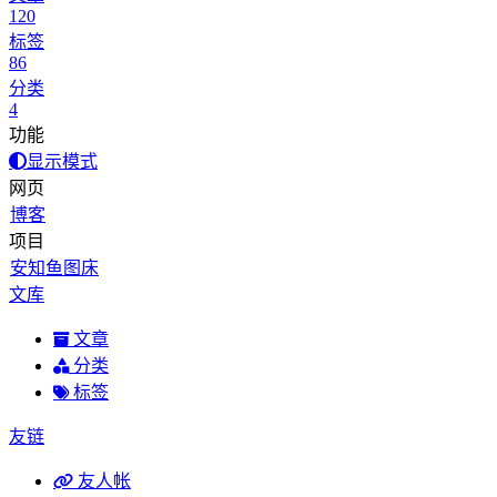
120
标签
86
分类
4
功能
显示模式
网页
博客
项目
安知鱼图床
文库
文章
分类
标签
友链
友人帐