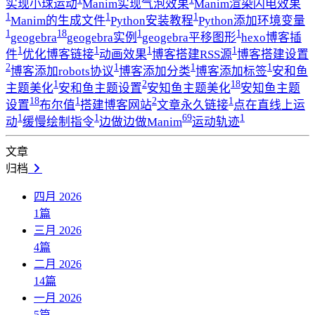
实现小球运动
Manim实现气泡效果
Manim渲染闪电效果
1
1
1
Manim的生成文件
Python安装教程
Python添加环境变量
1
18
1
1
geogebra
geogebra实例
geogebra平移图形
hexo博客插
1
1
1
1
件
优化博客链接
动画效果
博客搭建RSS源
博客搭建设置
2
1
1
1
博客添加robots协议
博客添加分类
博客添加标签
安和鱼
1
2
18
主题美化
安和鱼主题设置
安知鱼主题美化
安知鱼主题
18
1
2
1
设置
布尔值
搭建博客网站
文章永久链接
点在直线上运
1
1
69
1
动
缓慢绘制指令
边做边做Manim
运动轨迹
文章
归档
四月 2026
1
篇
三月 2026
4
篇
二月 2026
14
篇
一月 2026
5
篇