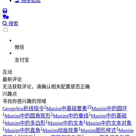
随便逛逛
搜索
微信
支付宝
互动
最新评论
无法获取评论，请确认相关配置是否正确
兴趣点
寻找你感兴趣的领域
1
19
Geogebra折线指令
Manim中基础要素
Manim中的圆环
1
1
1
Manim中的圆角矩形
Manim中的垂线
Manim中的基础
1
1
1
Manim中的多边形
Manim中的文本
Manim中的文本对象
1
1
1
1
Manim中的直角
Manim动画效果
Manim图形样式
Manim
1
1