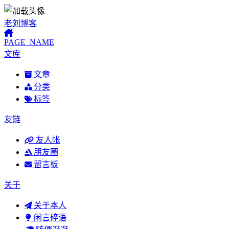
老刘博客
PAGE_NAME
文库
文章
分类
标签
友链
友人帐
朋友圈
留言板
关于
关于本人
闲言碎语