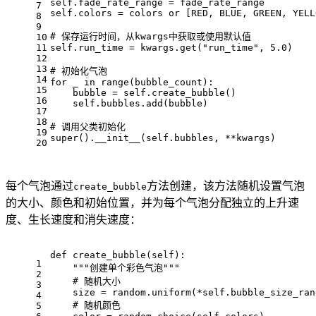
self.fade_rate_range = fade_rate_range
7
self.colors = colors or [RED, BLUE, GREEN, YELL
8
9
# 保存运行时间，从kwargs中获取或使用默认值
10
11
self.run_time = kwargs.get("run_time", 5.0)
12
13
# 初始化气泡
14
for _ in range(bubble_count):
15
    bubble = self.create_bubble()
16
    self.bubbles.add(bubble)
17
18
# 调用父类初始化
19
super().__init__(self.bubbles, **kwargs)
20
每个气泡通过
方法创建，该方法随机设置气泡
create_bubble
的大小、颜色和初始位置，并为每个气泡分配独立的上升速
度、生长速度和消失速度：
def create_bubble(self):
1
    """创建单个彩色气泡"""
2
    # 随机大小
3
    size = random.uniform(*self.bubble_size_ran
4
    # 随机颜色
5