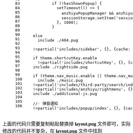
83
            if (!hasShownPopup) {
84
              setTimeout(() => {
85
                anzhiyuPopupManager && an
86
                sessionStorage.setItem('sessio
87
              }, 1000);
88
            }
89
90
    else
91
      include ./404.pug
92
93
    !=partial('includes/sidebar', {}, {cache: 
94
95
    if theme.shortcutKey.enable
96
      !=partial('includes/shortcutKey', {}, {c
97
    include ./rightside.pug
98
99
    if (theme.nav_music.enable || theme.nav_mu
100
      include ./music.pug
101
    !=partial('includes/third-party/search/ind
102
    !=partial('includes/anzhiyu/rightmenu', {}
103
    include ./additional-js.pug
104
105
    //- 弹窗通知
106
    !=partial('includes/popup/index', {}, {cac
上面的代码只需要复制粘贴替换掉
layout.pug
文件即可，实际
修改的代码并不复杂，在
layout.pug
文件中找到