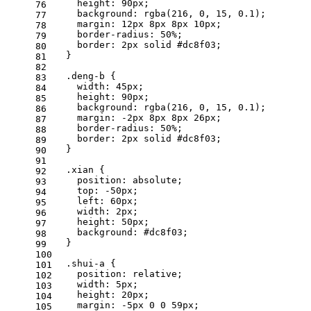
    height: 90px;
76
    background: rgba(216, 0, 15, 0.1);
77
    margin: 12px 8px 8px 10px;
78
    border-radius: 50%;
79
    border: 2px solid #dc8f03;
80
  }
81
82
  .deng-b {
83
    width: 45px;
84
    height: 90px;
85
    background: rgba(216, 0, 15, 0.1);
86
    margin: -2px 8px 8px 26px;
87
    border-radius: 50%;
88
    border: 2px solid #dc8f03;
89
  }
90
91
  .xian {
92
    position: absolute;
93
    top: -50px;
94
    left: 60px;
95
    width: 2px;
96
    height: 50px;
97
    background: #dc8f03;
98
  }
99
100
  .shui-a {
101
    position: relative;
102
    width: 5px;
103
    height: 20px;
104
    margin: -5px 0 0 59px;
105