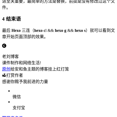
进至关重要，最简单的方法是替换，前提是没有修改过这个文
件。
4 结束语
最后
Hexo
三连（
hexo c
l &&
hexo g
&&
hexo s
）就可以看到文
章开始页面顶部的效果。
老刘博客
课件制作和网络生活!
原创
给安和鱼主题的博客挂上红灯笼
打赏作者
感谢你赐予我前进的力量
微信
支付宝