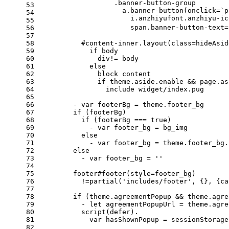
                  .banner-button-group
53
                    a.banner-button(onclick=`p
54
                      i.anzhiyufont.anzhiyu-ic
55
                      span.banner-button-tex
56
57
58
          #content-inner.layout(class=hideAsid
59
            if body
60
              div!= body
61
            else
62
              block content
63
              if theme.aside.enable && page.as
64
                include widget/index.pug
65
66
        - var footerBg = theme.footer_bg
67
        if (footerBg)
68
          if (footerBg === true)
69
            - var footer_bg = bg_img
70
          else
71
            - var footer_bg = theme.footer_bg.
72
        else
73
          - var footer_bg = ''
74
75
        footer#footer(style=footer_bg)
76
          !=partial('includes/footer', {}, {ca
77
78
        if (theme.agreementPopup && theme.agre
79
          - let agreementPopupUrl = theme.agre
80
          script(defer).
81
            var hasShownPopup = sessionStorage
82