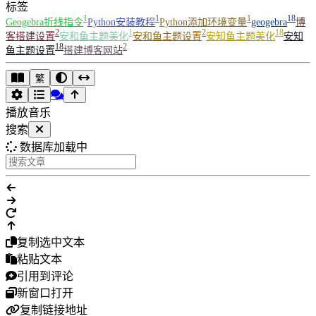
标签
1
1
1
18
Geogebra折线指令
Python安装教程
Python添加环境变量
geogebra
博
2
1
2
18
客搭建设置
安和鱼主题美化
安和鱼主题设置
安知鱼主题美化
安知
18
2
鱼主题设置
搭建博客网站
繁
播放音乐
搜索
数据库加载中
复制选中文本
粘贴文本
引用到评论
新窗口打开
复制链接地址