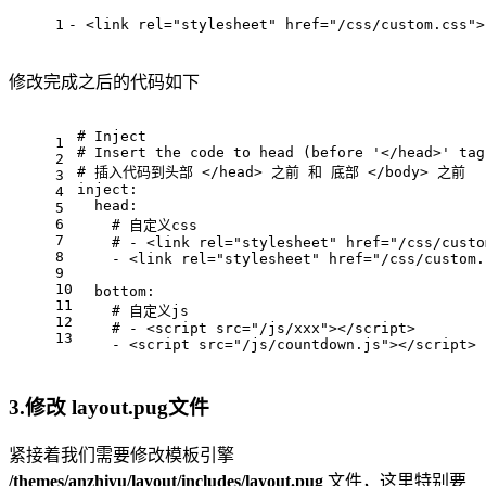
1
- <link rel="stylesheet" href="/css/custom.css">
修改完成之后的代码如下
# Inject
1
# Insert the code to head (before '</head>' tag
2
# 插入代码到头部 </head> 之前 和 底部 </body> 之前
3
inject:
4
  head:
5
6
    # 自定义css
7
    # - <link rel="stylesheet" href="/css/custo
8
    - <link rel="stylesheet" href="/css/custom.
9
10
  bottom:
11
    # 自定义js
12
    # - <script src="/js/xxx"></script>
13
    - <script src="/js/countdown.js"></script>
3.修改 layout.pug文件
紧接着我们需要修改模板引擎
/themes/anzhiyu/layout/includes/layout.pug
文件，这里特别要