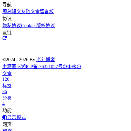
导航
即刻短文
友链文章
留言板
协议
隐私协议
Cookies
版权协议
友链
©2024 - 2026 By
老刘博客
主题
图床
湘ICP备-76321057号
文章
120
标签
86
分类
4
功能
显示模式
网页