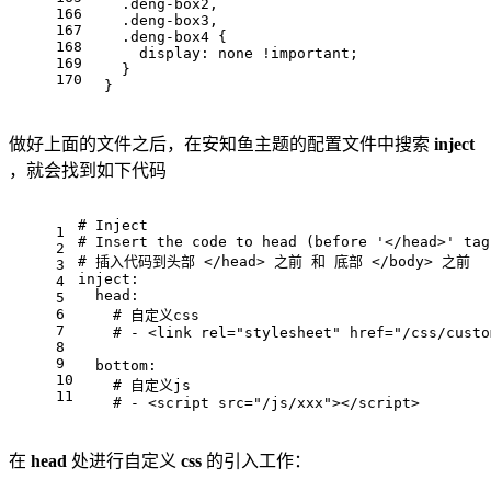
    .deng-box2,
166
    .deng-box3,
167
    .deng-box4 {
168
      display: none !important;
169
    }
170
  }
做好上面的文件之后，在安知鱼主题的配置文件中搜索
inject
，就会找到如下代码
# Inject
1
# Insert the code to head (before '</head>' tag
2
# 插入代码到头部 </head> 之前 和 底部 </body> 之前
3
inject:
4
  head:
5
6
    # 自定义css
7
    # - <link rel="stylesheet" href="/css/custo
8
9
  bottom:
10
    # 自定义js
11
    # - <script src="/js/xxx"></script>
在
head
处进行自定义
css
的引入工作：