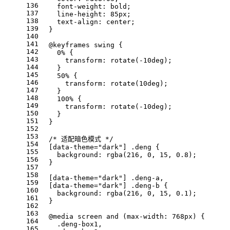
136
    font-weight: bold;
137
    line-height: 85px;
138
    text-align: center;
139
  }
140
141
  @keyframes swing {
142
    0% {
143
      transform: rotate(-10deg);
144
    }
145
    50% {
146
      transform: rotate(10deg);
147
    }
148
    100% {
149
      transform: rotate(-10deg);
150
    }
151
  }
152
153
  /* 适配暗色模式 */
154
  [data-theme="dark"] .deng {
155
    background: rgba(216, 0, 15, 0.8);
156
  }
157
158
  [data-theme="dark"] .deng-a,
159
  [data-theme="dark"] .deng-b {
160
    background: rgba(216, 0, 15, 0.1);
161
  }
162
163
  @media screen and (max-width: 768px) {
164
    .deng-box1,
165