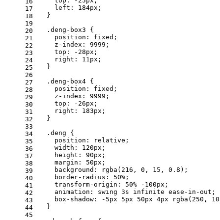
    top: -25px;
16
    left: 184px;
17
  }
18
19
  .deng-box3 {
20
    position: fixed;
21
    z-index: 9999;
22
    top: -28px;
23
    right: 11px;
24
  }
25
26
  .deng-box4 {
27
    position: fixed;
28
    z-index: 9999;
29
    top: -26px;
30
    right: 183px;
31
  }
32
33
  .deng {
34
    position: relative;
35
    width: 120px;
36
    height: 90px;
37
    margin: 50px;
38
    background: rgba(216, 0, 15, 0.8);
39
    border-radius: 50%;
40
    transform-origin: 50% -100px;
41
    animation: swing 3s infinite ease-in-out;
42
    box-shadow: -5px 5px 50px 4px rgba(250, 10
43
  }
44
45