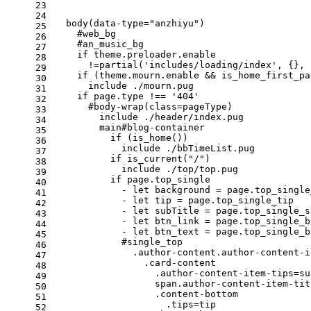
23
24
  body(data-type="anzhiyu")
25
    #web_bg
26
    #an_music_bg
27
    if theme.preloader.enable
28
      !=partial('includes/loading/index', {}, 
29
    if (theme.mourn.enable && is_home_first_pa
30
      include ./mourn.pug
31
    if page.type !== '404'
32
      #body-wrap(class=pageType)
33
        include ./header/index.pug
34
        main#blog-container
35
          if (is_home())
36
            include ./bbTimeList.pug
37
          if is_current("/")
38
            include ./top/top.pug
39
          if page.top_single
40
            - let background = page.top_single
41
            - let tip = page.top_single_tip
42
            - let subTitle = page.top_single_s
43
            - let btn_link = page.top_single_b
44
            - let btn_text = page.top_single_b
45
            #single_top
46
              .author-content.author-content-i
47
                .card-content
48
                  .author-content-item-tips=su
49
                  span.author-content-item-tit
50
                  .content-bottom
51
                    .tips=tip
52