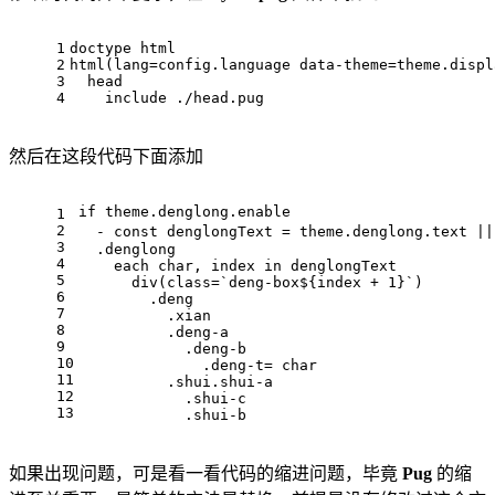
1
doctype html
2
html(lang=config.language data-theme=theme.displ
3
  head
4
    include ./head.pug
然后在这段代码下面添加
if theme.denglong.enable
1
2
  - const denglongText = theme.denglong.
3
  .denglong
4
    each char, index in denglongText
5
      div(class=`deng-box${index + 1}`)
6
        .deng
7
          .xian
8
          .deng-a
9
            .deng-b
10
              .deng-t= char
11
          .shui.shui-a
12
            .shui-c
13
            .shui-b
如果出现问题，可是看一看代码的缩进问题，毕竟
Pug
的缩