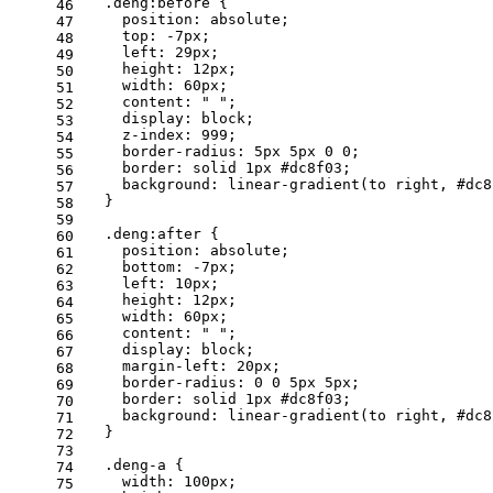
  .deng:before {
46
    position: absolute;
47
    top: -7px;
48
    left: 29px;
49
    height: 12px;
50
    width: 60px;
51
    content: " ";
52
    display: block;
53
    z-index: 999;
54
    border-radius: 5px 5px 0 0;
55
    border: solid 1px #dc8f03;
56
    background: linear-gradient(to right, #dc8
57
  }
58
59
  .deng:after {
60
    position: absolute;
61
    bottom: -7px;
62
    left: 10px;
63
    height: 12px;
64
    width: 60px;
65
    content: " ";
66
    display: block;
67
    margin-left: 20px;
68
    border-radius: 0 0 5px 5px;
69
    border: solid 1px #dc8f03;
70
    background: linear-gradient(to right, #dc8
71
  }
72
73
  .deng-a {
74
    width: 100px;
75