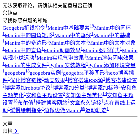
无法获取评论，请确认相关配置是否正确
兴趣点
寻找你感兴趣的领域
1
19
Geogebra折线指令
Manim中基础要素
Manim中的圆环
1
1
1
Manim中的圆角矩形
Manim中的垂线
Manim中的基础
1
1
1
Manim中的多边形
Manim中的文本
Manim中的文本对象
1
1
1
1
Manim中的直角
Manim动画效果
Manim图形样式
Manim
1
1
实现小球运动
Manim实现气泡效果
Manim渲染闪电效果
1
1
1
Manim的生成文件
Python安装教程
Python添加环境变量
1
18
1
1
geogebra
geogebra实例
geogebra平移图形
hexo博客插
1
1
1
1
件
优化博客链接
动画效果
博客搭建RSS源
博客搭建设置
2
1
1
1
博客添加robots协议
博客添加分类
博客添加标签
安和鱼
1
2
18
主题美化
安和鱼主题设置
安知鱼主题美化
安知鱼主题
18
1
2
1
设置
布尔值
搭建博客网站
文章永久链接
点在直线上运
1
1
69
1
动
缓慢绘制指令
边做边做Manim
运动轨迹
文章
归档