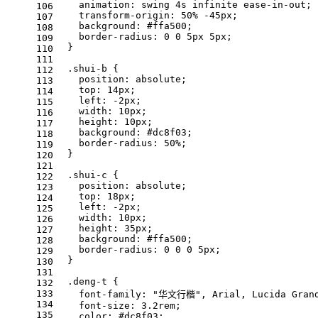
    animation: swing 4s infinite ease-in-out;
106
    transform-origin: 50% -45px;
107
    background: #ffa500;
108
    border-radius: 0 0 5px 5px;
109
  }
110
111
  .shui-b {
112
    position: absolute;
113
    top: 14px;
114
    left: -2px;
115
    width: 10px;
116
    height: 10px;
117
    background: #dc8f03;
118
    border-radius: 50%;
119
  }
120
121
  .shui-c {
122
    position: absolute;
123
    top: 18px;
124
    left: -2px;
125
    width: 10px;
126
    height: 35px;
127
    background: #ffa500;
128
    border-radius: 0 0 0 5px;
129
  }
130
131
  .deng-t {
132
133
    font-family: "华文行楷", Arial, Lucida Grand
134
    font-size: 3.2rem;
135
    color: #dc8f03;