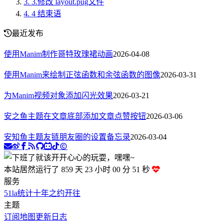
3.
3.修改 layout.pug文件
4.
4 结束语
最近发布
使用Manim制作哥特玫瑰裙动画
2026-04-08
使用Manim来绘制正弦函数和余弦函数的图像
2026-03-31
为Manim视频对象添加闪光效果
2026-03-21
安之鱼主题在文章底部添加文章点赞按钮
2026-03-06
安知鱼主题友链朋友圈的设置备忘录
2026-03-04
本站居然运行了 859 天
23 小时 00 分 52 秒
服务
51la统计
十年之约
开往
主题
订阅
地图
更新日志