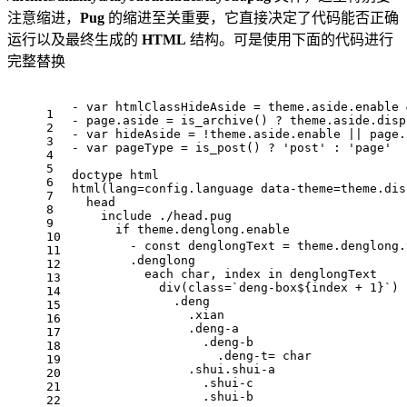
注意缩进，
Pug
的缩进至关重要，它直接决定了代码能否正确
运行以及最终生成的
HTML
结构。可是使用下面的代码进行
完整替换
- var htmlClassHideAside = theme.aside.enable 
1
- page.aside = is_archive() ? theme.aside.disp
2
- var hideAside = !theme.aside.enable || page.
3
- var pageType = is_post() ? 'post' : 'page'
4
5
doctype html
6
html(lang=config.language data-theme=theme.dis
7
  head
8
    include ./head.pug
9
      if theme.denglong.enable
10
        - const denglongText = theme.den
11
        .denglong
12
          each char, index in denglongText
13
            div(class=`deng-box${index + 1}`)
14
              .deng
15
                .xian
16
                .deng-a
17
                  .deng-b
18
                    .deng-t= char
19
                .shui.shui-a
20
                  .shui-c
21
                  .shui-b
22