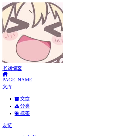
老刘博客
PAGE_NAME
文库
文章
分类
标签
友链