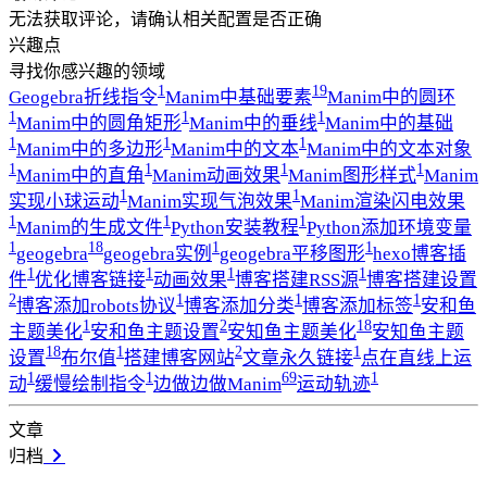
无法获取评论，请确认相关配置是否正确
兴趣点
寻找你感兴趣的领域
1
19
Geogebra折线指令
Manim中基础要素
Manim中的圆环
1
1
1
Manim中的圆角矩形
Manim中的垂线
Manim中的基础
1
1
1
Manim中的多边形
Manim中的文本
Manim中的文本对象
1
1
1
1
Manim中的直角
Manim动画效果
Manim图形样式
Manim
1
1
实现小球运动
Manim实现气泡效果
Manim渲染闪电效果
1
1
1
Manim的生成文件
Python安装教程
Python添加环境变量
1
18
1
1
geogebra
geogebra实例
geogebra平移图形
hexo博客插
1
1
1
1
件
优化博客链接
动画效果
博客搭建RSS源
博客搭建设置
2
1
1
1
博客添加robots协议
博客添加分类
博客添加标签
安和鱼
1
2
18
主题美化
安和鱼主题设置
安知鱼主题美化
安知鱼主题
18
1
2
1
设置
布尔值
搭建博客网站
文章永久链接
点在直线上运
1
1
69
1
动
缓慢绘制指令
边做边做Manim
运动轨迹
文章
归档