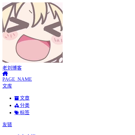
老刘博客
PAGE_NAME
文库
文章
分类
标签
友链