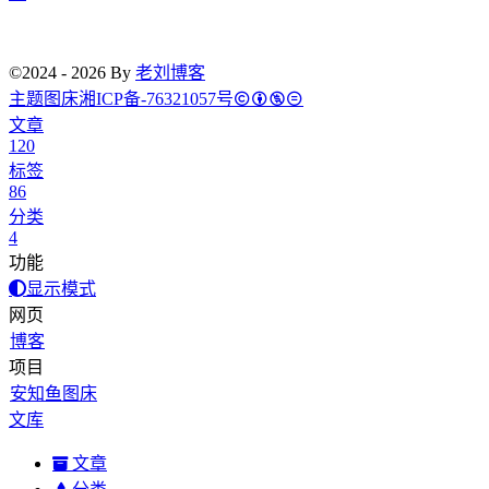
©2024 - 2026 By
老刘博客
主题
图床
湘ICP备-76321057号
文章
120
标签
86
分类
4
功能
显示模式
网页
博客
项目
安知鱼图床
文库
文章