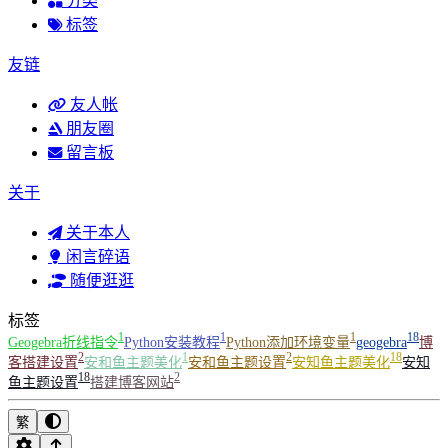
分类
标签
友链
友人帐
朋友圈
留言板
关于
关于本人
闲言碎语
随便逛逛
标签
1
1
1
18
Geogebra折线指令
Python安装教程
Python添加环境变量
geogebra
博
2
1
2
18
客搭建设置
安和鱼主题美化
安和鱼主题设置
安知鱼主题美化
安知
18
2
鱼主题设置
搭建博客网站
繁