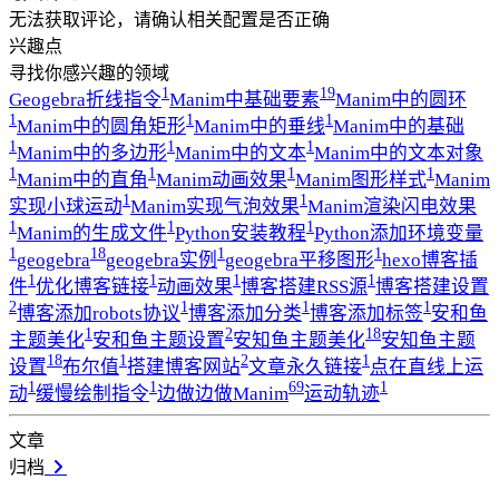
无法获取评论，请确认相关配置是否正确
兴趣点
寻找你感兴趣的领域
1
19
Geogebra折线指令
Manim中基础要素
Manim中的圆环
1
1
1
Manim中的圆角矩形
Manim中的垂线
Manim中的基础
1
1
1
Manim中的多边形
Manim中的文本
Manim中的文本对象
1
1
1
1
Manim中的直角
Manim动画效果
Manim图形样式
Manim
1
1
实现小球运动
Manim实现气泡效果
Manim渲染闪电效果
1
1
1
Manim的生成文件
Python安装教程
Python添加环境变量
1
18
1
1
geogebra
geogebra实例
geogebra平移图形
hexo博客插
1
1
1
1
件
优化博客链接
动画效果
博客搭建RSS源
博客搭建设置
2
1
1
1
博客添加robots协议
博客添加分类
博客添加标签
安和鱼
1
2
18
主题美化
安和鱼主题设置
安知鱼主题美化
安知鱼主题
18
1
2
1
设置
布尔值
搭建博客网站
文章永久链接
点在直线上运
1
1
69
1
动
缓慢绘制指令
边做边做Manim
运动轨迹
文章
归档