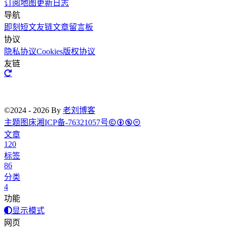
订阅
地图
更新日志
导航
即刻短文
友链文章
留言板
协议
隐私协议
Cookies
版权协议
友链
©2024 - 2026 By
老刘博客
主题
图床
湘ICP备-76321057号
文章
120
标签
86
分类
4
功能
显示模式
网页