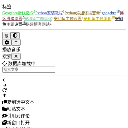
标签
1
1
1
18
Geogebra折线指令
Python安装教程
Python添加环境变量
geogebra
博
2
1
2
18
客搭建设置
安和鱼主题美化
安和鱼主题设置
安知鱼主题美化
安知
18
2
鱼主题设置
搭建博客网站
繁
播放音乐
搜索
数据库加载中
复制选中文本
粘贴文本
引用到评论
新窗口打开