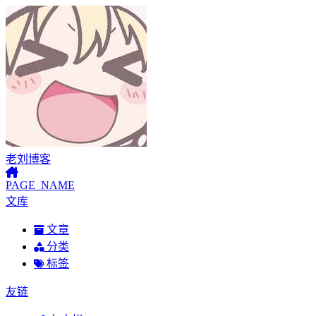
老刘博客
PAGE_NAME
文库
文章
分类
标签
友链