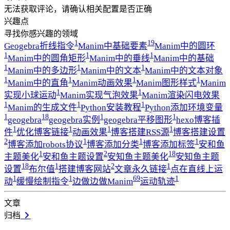
无法获取评论，请确认相关配置是否正确
兴趣点
寻找你感兴趣的领域
1
19
Geogebra折线指令
Manim中基础要素
Manim中的圆环
1
1
1
Manim中的圆角矩形
Manim中的垂线
Manim中的基础
1
1
1
Manim中的多边形
Manim中的文本
Manim中的文本对象
1
1
1
1
Manim中的直角
Manim动画效果
Manim图形样式
Manim
1
1
实现小球运动
Manim实现气泡效果
Manim渲染闪电效果
1
1
1
Manim的生成文件
Python安装教程
Python添加环境变量
1
18
1
1
geogebra
geogebra实例
geogebra平移图形
hexo博客插
1
1
1
1
件
优化博客链接
动画效果
博客搭建RSS源
博客搭建设置
2
1
1
1
博客添加robots协议
博客添加分类
博客添加标签
安和鱼
1
2
18
主题美化
安和鱼主题设置
安知鱼主题美化
安知鱼主题
18
1
2
1
设置
布尔值
搭建博客网站
文章永久链接
点在直线上运
1
1
69
1
动
缓慢绘制指令
边做边做Manim
运动轨迹
文章
归档