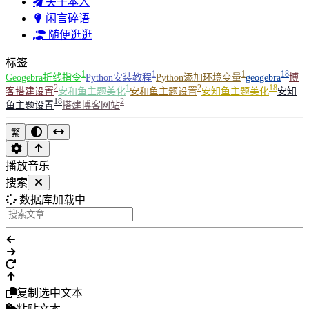
关于本人
闲言碎语
随便逛逛
标签
1
1
1
18
Geogebra折线指令
Python安装教程
Python添加环境变量
geogebra
博
2
1
2
18
客搭建设置
安和鱼主题美化
安和鱼主题设置
安知鱼主题美化
安知
18
2
鱼主题设置
搭建博客网站
繁
播放音乐
搜索
数据库加载中
复制选中文本