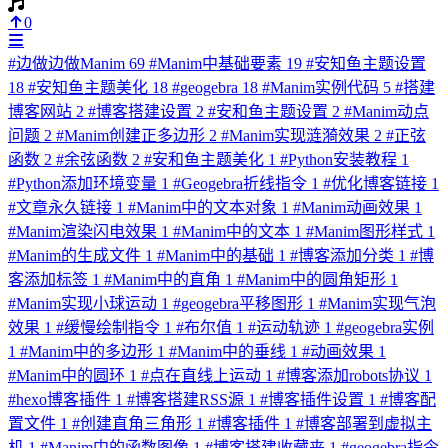
0
#
边做边做Manim
69
#
Manim中基础要素
19
#
安知鱼主题设置
18
#
安知鱼主题美化
18
#
geogebra
18
#
Manim实例代码
5
#
搭建
博客网站
2
#
博客搭建设置
2
#
安和鱼主题设置
2
#
Manim动点
问题
2
#
Manim创建正多边形
2
#
Manim实现涟漪效果
2
#
正弦
函数
2
#
余弦函数
2
#
安和鱼主题美化
1
#
Python安装教程
1
#
Python添加环境变量
1
#
Geogebra折线指令
1
#
优化博客链接
1
#
文章永久链接
1
#
Manim中的文本对象
1
#
Manim动画效果
1
#
Manim渲染闪电效果
1
#
Manim中的文本
1
#
Manim图形样式
1
#
Manim的生成文件
1
#
Manim中的基础
1
#
博客添加分类
1
#
博
客添加标签
1
#
Manim中的直角
1
#
Manim中的圆角矩形
1
#
Manim实现小球运动
1
#
geogebra平移图形
1
#
Manim实现气泡
效果
1
#
缓慢绘制指令
1
#
布尔值
1
#
运动轨迹
1
#
geogebra实例
1
#
Manim中的多边形
1
#
Manim中的垂线
1
#
动画效果
1
#
Manim中的圆环
1
#
点在直线上运动
1
#
博客添加robots协议
1
#
hexo博客插件
1
#
博客搭建RSS源
1
#
博客插件设置
1
#
博客配
置文件
1
#
创建直角三角形
1
#
博客插件
1
#
博客部署到虚拟主
机
1
#
Manim中的函数图像
1
#
博客搭建收藏夹
1
#
geogebra指令