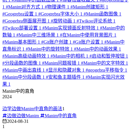
1
#
Manim对齐方式
1
#
物理课件
1
#
Manim创建矩形
1
#
Geogrebra设置
1
#
Geogrebra字体大小
1
#
Manim函数图像
1
#
Geogebra侧面展开图
1
#
旋转动画
1
#
Twikoo评论系统
1
#
Twikoo部署设置
1
#
Manim实现镜面反射特效
1
#
Manim中的
数轴
1
#
Manim中三维场景
1
#
在Manim中使用背景图片
1
#
Manim基本图形
1
#
Git账户创建
1
#
Git账户设置
1
#
Manim中
直角标识
1
#
Manim中的旋转特效
1
#
Manim中的动画效果
1
#
Manim高级动画特效
1
#
Manim中的相机
1
#
启动和暂停按钮
1
#
分段函数的图像
1
#
Manim问题报错
1
#
Manim中的文字特效
1
#
Manim中画出直线
1
#
显示和隐藏对象
1
#
geogebra平移指令
1
#
Manim中分段函数
1
#
安和鱼主题插件
1
#
Manim实现闪光效
果
1
Manim中的直角
2024
边学边做Manim中直角的画法
1
边做边做Manim
Manim中的直角
2024-08-31
1