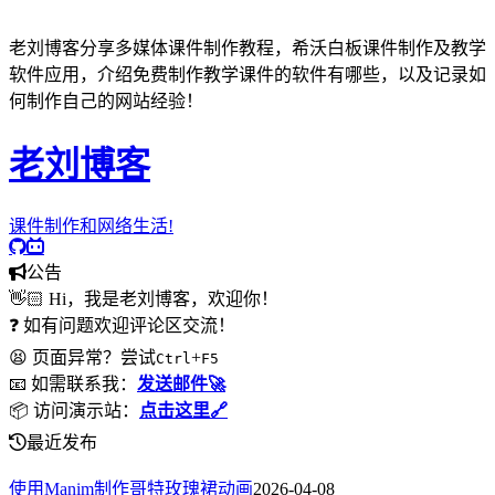
老刘博客分享多媒体课件制作教程，希沃白板课件制作及教学
软件应用，介绍免费制作教学课件的软件有哪些，以及记录如
何制作自己的网站经验！
老刘博客
课件制作和网络生活!
公告
👋🏻 Hi，我是老刘博客，欢迎你！
❓ 如有问题欢迎评论区交流！
😫 页面异常？尝试
+
Ctrl
F5
📧 如需联系我：
发送邮件🚀
📦 访问演示站：
点击这里🔗
最近发布
使用Manim制作哥特玫瑰裙动画
2026-04-08