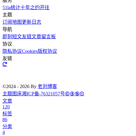
服务
51la统计
十年之约
开往
主题
订阅
地图
更新日志
导航
即刻短文
友链文章
留言板
协议
隐私协议
Cookies
版权协议
友链
©2024 - 2026 By
老刘博客
主题
图床
湘ICP备-76321057号
文章
120
标签
86
分类
4