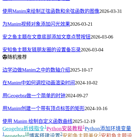
使用Manim来绘制正弦函数和余弦函数的图像
2026-03-31
为Manim视频对象添加闪光效果
2026-03-21
安之鱼主题在文章底部添加文章点赞按钮
2026-03-06
安知鱼主题友链朋友圈的设置备忘录
2026-03-04
随机推荐
边学边做Manim之中的数轴介绍
2025-10-17
在Manim中如何调控动画渲染时间
2024-10-02
用Geogebra做一个简单的时钟
2024-09-27
用Manim创建一个带有顶点标签的矩形
2024-10-16
使用 Manim 绘制自定义函数曲线
2025-12-19
1
1
Geogebra折线指令
Python安装教程
Python添加环境变量
1
18
2
1
geogebra
博客搭建设置
安和鱼主题美化
安和鱼主题设