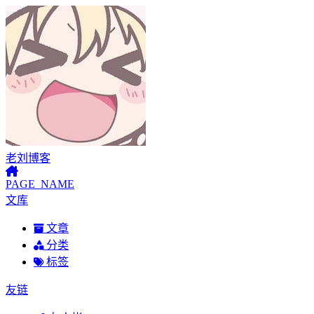
老刘博客
PAGE_NAME
文库
文章
分类
标签
友链