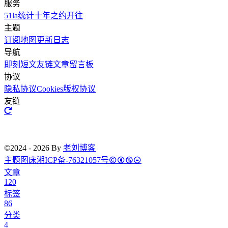
服务
51la统计
十年之约
开往
主题
订阅
地图
更新日志
导航
即刻短文
友链文章
留言板
协议
隐私协议
Cookies
版权协议
友链
©2024 - 2026 By
老刘博客
主题
图床
湘ICP备-76321057号
文章
120
标签
86
分类
4