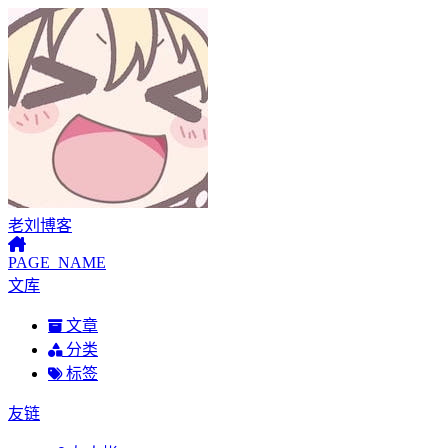
老刘博客
PAGE_NAME
文库
文章
分类
标签
友链