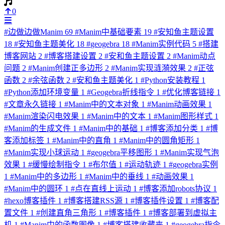
0
#
边做边做Manim
69
#
Manim中基础要素
19
#
安知鱼主题设置
18
#
安知鱼主题美化
18
#
geogebra
18
#
Manim实例代码
5
#
搭建
博客网站
2
#
博客搭建设置
2
#
安和鱼主题设置
2
#
Manim动点
问题
2
#
Manim创建正多边形
2
#
Manim实现涟漪效果
2
#
正弦
函数
2
#
余弦函数
2
#
安和鱼主题美化
1
#
Python安装教程
1
#
Python添加环境变量
1
#
Geogebra折线指令
1
#
优化博客链接
1
#
文章永久链接
1
#
Manim中的文本对象
1
#
Manim动画效果
1
#
Manim渲染闪电效果
1
#
Manim中的文本
1
#
Manim图形样式
1
#
Manim的生成文件
1
#
Manim中的基础
1
#
博客添加分类
1
#
博
客添加标签
1
#
Manim中的直角
1
#
Manim中的圆角矩形
1
#
Manim实现小球运动
1
#
geogebra平移图形
1
#
Manim实现气泡
效果
1
#
缓慢绘制指令
1
#
布尔值
1
#
运动轨迹
1
#
geogebra实例
1
#
Manim中的多边形
1
#
Manim中的垂线
1
#
动画效果
1
#
Manim中的圆环
1
#
点在直线上运动
1
#
博客添加robots协议
1
#
hexo博客插件
1
#
博客搭建RSS源
1
#
博客插件设置
1
#
博客配
置文件
1
#
创建直角三角形
1
#
博客插件
1
#
博客部署到虚拟主
机
1
#
Manim中的函数图像
1
#
博客搭建收藏夹
1
#
geogebra指令