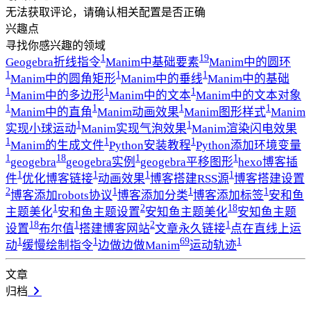
无法获取评论，请确认相关配置是否正确
兴趣点
寻找你感兴趣的领域
1
19
Geogebra折线指令
Manim中基础要素
Manim中的圆环
1
1
1
Manim中的圆角矩形
Manim中的垂线
Manim中的基础
1
1
1
Manim中的多边形
Manim中的文本
Manim中的文本对象
1
1
1
1
Manim中的直角
Manim动画效果
Manim图形样式
Manim
1
1
实现小球运动
Manim实现气泡效果
Manim渲染闪电效果
1
1
1
Manim的生成文件
Python安装教程
Python添加环境变量
1
18
1
1
geogebra
geogebra实例
geogebra平移图形
hexo博客插
1
1
1
1
件
优化博客链接
动画效果
博客搭建RSS源
博客搭建设置
2
1
1
1
博客添加robots协议
博客添加分类
博客添加标签
安和鱼
1
2
18
主题美化
安和鱼主题设置
安知鱼主题美化
安知鱼主题
18
1
2
1
设置
布尔值
搭建博客网站
文章永久链接
点在直线上运
1
1
69
1
动
缓慢绘制指令
边做边做Manim
运动轨迹
文章
归档