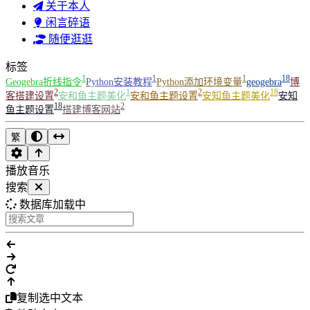
关于本人
闲言碎语
随便逛逛
标签
1
1
1
18
Geogebra折线指令
Python安装教程
Python添加环境变量
geogebra
博
2
1
2
18
客搭建设置
安和鱼主题美化
安和鱼主题设置
安知鱼主题美化
安知
18
2
鱼主题设置
搭建博客网站
繁
播放音乐
搜索
数据库加载中
复制选中文本