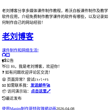
老刘博客分享多媒体课件制作教程，希沃白板课件制作及教学
软件应用，介绍免费制作教学课件的软件有哪些，以及记录如
何制作自己的网站经验！
老刘博客
课件制作和网络生活!
公告
👋🏻 Hi，我是老刘博客，欢迎你！
❓ 如有问题欢迎评论区交流！
😫 页面异常？尝试
+
Ctrl
F5
📧 如需联系我：
发送邮件🚀
📦 访问演示站：
点击这里🔗
最近发布
使用Manim制作哥特玫瑰裙动画
2026-04-08