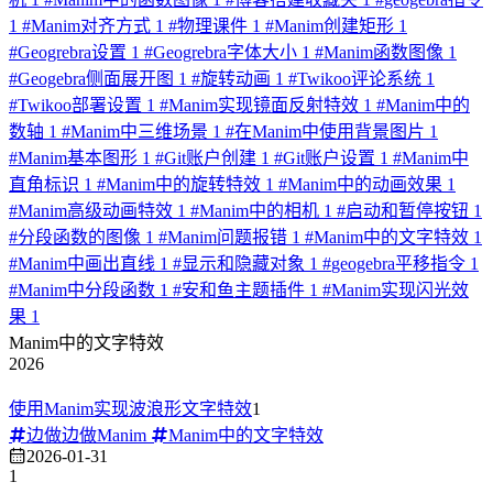
1
#
Manim对齐方式
1
#
物理课件
1
#
Manim创建矩形
1
#
Geogrebra设置
1
#
Geogrebra字体大小
1
#
Manim函数图像
1
#
Geogebra侧面展开图
1
#
旋转动画
1
#
Twikoo评论系统
1
#
Twikoo部署设置
1
#
Manim实现镜面反射特效
1
#
Manim中的
数轴
1
#
Manim中三维场景
1
#
在Manim中使用背景图片
1
#
Manim基本图形
1
#
Git账户创建
1
#
Git账户设置
1
#
Manim中
直角标识
1
#
Manim中的旋转特效
1
#
Manim中的动画效果
1
#
Manim高级动画特效
1
#
Manim中的相机
1
#
启动和暂停按钮
1
#
分段函数的图像
1
#
Manim问题报错
1
#
Manim中的文字特效
1
#
Manim中画出直线
1
#
显示和隐藏对象
1
#
geogebra平移指令
1
#
Manim中分段函数
1
#
安和鱼主题插件
1
#
Manim实现闪光效
果
1
Manim中的文字特效
2026
使用Manim实现波浪形文字特效
1
边做边做Manim
Manim中的文字特效
2026-01-31
1