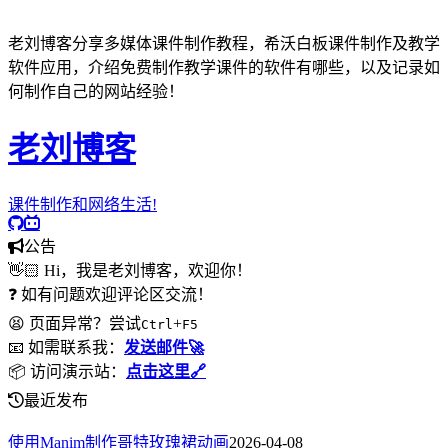
老刘博客分享多媒体课件制作教程，希沃白板课件制作及教学
软件应用，介绍免费制作教学课件的软件有哪些，以及记录如
何制作自己的网站经验！
老刘博客
课件制作和网络生活!
公告
👋🏻 Hi，我是老刘博客，欢迎你！
❓ 如有问题欢迎评论区交流！
😫 页面异常？尝试
+
Ctrl
F5
📧 如需联系我：
发送邮件🚀
📦 访问演示站：
点击这里🔗
最近发布
使用Manim制作哥特玫瑰裙动画
2026-04-08