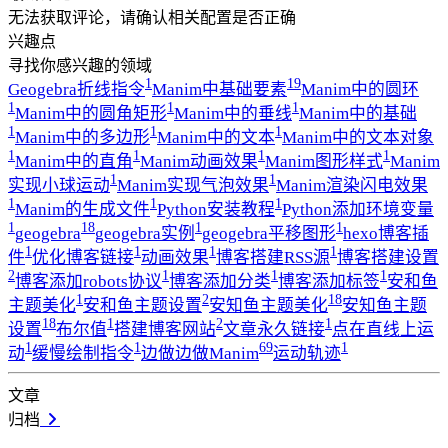
无法获取评论，请确认相关配置是否正确
兴趣点
寻找你感兴趣的领域
1
19
Geogebra折线指令
Manim中基础要素
Manim中的圆环
1
1
1
Manim中的圆角矩形
Manim中的垂线
Manim中的基础
1
1
1
Manim中的多边形
Manim中的文本
Manim中的文本对象
1
1
1
1
Manim中的直角
Manim动画效果
Manim图形样式
Manim
1
1
实现小球运动
Manim实现气泡效果
Manim渲染闪电效果
1
1
1
Manim的生成文件
Python安装教程
Python添加环境变量
1
18
1
1
geogebra
geogebra实例
geogebra平移图形
hexo博客插
1
1
1
1
件
优化博客链接
动画效果
博客搭建RSS源
博客搭建设置
2
1
1
1
博客添加robots协议
博客添加分类
博客添加标签
安和鱼
1
2
18
主题美化
安和鱼主题设置
安知鱼主题美化
安知鱼主题
18
1
2
1
设置
布尔值
搭建博客网站
文章永久链接
点在直线上运
1
1
69
1
动
缓慢绘制指令
边做边做Manim
运动轨迹
文章
归档