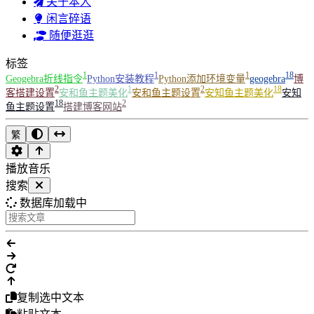
关于本人
闲言碎语
随便逛逛
标签
1
1
1
18
Geogebra折线指令
Python安装教程
Python添加环境变量
geogebra
博
2
1
2
18
客搭建设置
安和鱼主题美化
安和鱼主题设置
安知鱼主题美化
安知
18
2
鱼主题设置
搭建博客网站
繁
播放音乐
搜索
数据库加载中
复制选中文本