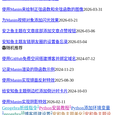
使用Manim来绘制正弦函数和余弦函数的图像
2026-03-31
为Manim视频对象添加闪光效果
2026-03-21
安之鱼主题在文章底部添加文章点赞按钮
2026-03-06
安知鱼主题友链朋友圈的设置备忘录
2026-03-04
随机推荐
使用GitHub免费空间搭建博客并绑定域名
2024-07-12
记录Manim渲染的隐函数示例
2024-11-23
使用Manim实现镜面反射特效
2025-08-30
给安知鱼主题侧边栏添加倒计时卡片
2024-10-03
使用Manim实现阴影特效
2026-02-11
1
1
Geogebra折线指令
Python安装教程
Python添加环境变量
1
18
2
1
geogebra
博客搭建设置
安和鱼主题美化
安和鱼主题设