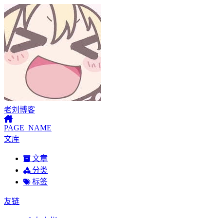
老刘博客
PAGE_NAME
文库
文章
分类
标签
友链