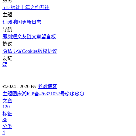
服务
51la统计
十年之约
开往
主题
订阅
地图
更新日志
导航
即刻短文
友链文章
留言板
协议
隐私协议
Cookies
版权协议
友链
©2024 - 2026 By
老刘博客
主题
图床
湘ICP备-76321057号
文章
120
标签
86
分类
4