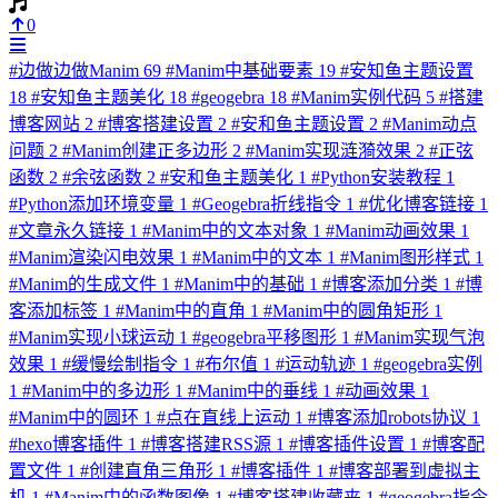
0
#
边做边做Manim
69
#
Manim中基础要素
19
#
安知鱼主题设置
18
#
安知鱼主题美化
18
#
geogebra
18
#
Manim实例代码
5
#
搭建
博客网站
2
#
博客搭建设置
2
#
安和鱼主题设置
2
#
Manim动点
问题
2
#
Manim创建正多边形
2
#
Manim实现涟漪效果
2
#
正弦
函数
2
#
余弦函数
2
#
安和鱼主题美化
1
#
Python安装教程
1
#
Python添加环境变量
1
#
Geogebra折线指令
1
#
优化博客链接
1
#
文章永久链接
1
#
Manim中的文本对象
1
#
Manim动画效果
1
#
Manim渲染闪电效果
1
#
Manim中的文本
1
#
Manim图形样式
1
#
Manim的生成文件
1
#
Manim中的基础
1
#
博客添加分类
1
#
博
客添加标签
1
#
Manim中的直角
1
#
Manim中的圆角矩形
1
#
Manim实现小球运动
1
#
geogebra平移图形
1
#
Manim实现气泡
效果
1
#
缓慢绘制指令
1
#
布尔值
1
#
运动轨迹
1
#
geogebra实例
1
#
Manim中的多边形
1
#
Manim中的垂线
1
#
动画效果
1
#
Manim中的圆环
1
#
点在直线上运动
1
#
博客添加robots协议
1
#
hexo博客插件
1
#
博客搭建RSS源
1
#
博客插件设置
1
#
博客配
置文件
1
#
创建直角三角形
1
#
博客插件
1
#
博客部署到虚拟主
机
1
#
Manim中的函数图像
1
#
博客搭建收藏夹
1
#
geogebra指令