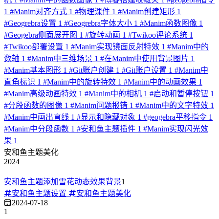
1
#
Manim对齐方式
1
#
物理课件
1
#
Manim创建矩形
1
#
Geogrebra设置
1
#
Geogrebra字体大小
1
#
Manim函数图像
1
#
Geogebra侧面展开图
1
#
旋转动画
1
#
Twikoo评论系统
1
#
Twikoo部署设置
1
#
Manim实现镜面反射特效
1
#
Manim中的
数轴
1
#
Manim中三维场景
1
#
在Manim中使用背景图片
1
#
Manim基本图形
1
#
Git账户创建
1
#
Git账户设置
1
#
Manim中
直角标识
1
#
Manim中的旋转特效
1
#
Manim中的动画效果
1
#
Manim高级动画特效
1
#
Manim中的相机
1
#
启动和暂停按钮
1
#
分段函数的图像
1
#
Manim问题报错
1
#
Manim中的文字特效
1
#
Manim中画出直线
1
#
显示和隐藏对象
1
#
geogebra平移指令
1
#
Manim中分段函数
1
#
安和鱼主题插件
1
#
Manim实现闪光效
果
1
安和鱼主题美化
2024
安和鱼主题添加雪花动态效果背景
1
安和鱼主题设置
安和鱼主题美化
2024-07-18
1